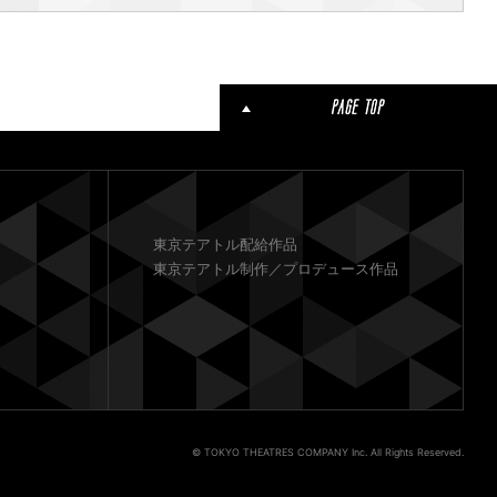
東京テアトル配給作品
東京テアトル制作／プロデュース作品
© TOKYO THEATRES COMPANY Inc. All Rights Reserved.