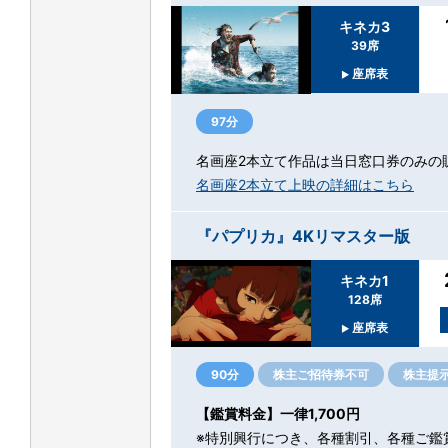
キネカ3
39席
座席表
97分
名画座2本立て作品は当日窓口券のみの
名画座2本立て上映の詳細はこちら
『パプリカ』4Kリマスター版
キネカ1
128席
座席表
90分
株主ご招待券不可
株主提
【鑑賞料金】一律1,700円
※特別興行につき、各種割引、各種ご鑑