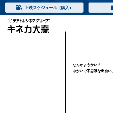
上映スケジュール（購入）
パプリカ 
映画クレ
映画ちい
キングダ
ション
8 / 7 [金
7 / 24 [
7 / 17 [
【名画座2
なんかようかい？
「夢が犯されていく──」
ちいかわの夏が来る！
守り抜く― ／ 滅ぼす
ゆかいで不思議な出会い
詳細はこちら