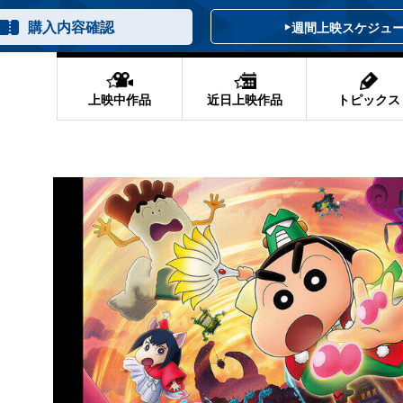
購入内容確認
週間上映スケジュ
上映中作品
近日上映作品
トピックス
4Kリマスター版
ヨンしんちゃん 奇々怪々！オラ
かわ 人魚の島のひみつ
ム 魂の決戦
] 公開
金] 公開
金] 公開
本立て】７月ラインナップ🎬
―。
。