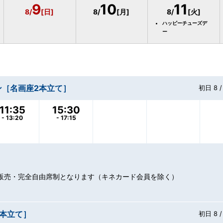
9
10
11
8/
[日]
8/
[月]
8/
[火]
ハッピーチューズデ
ー
ン［名画座2本立て］
初日 8 /
11:35
15:30
- 13:20
- 17:15
販売・完全自由席制となります（キネカード会員を除く）
本立て］
初日 8 /