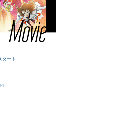
スタート
内
ご案内
怪バケ～ション』入場者プレゼントの