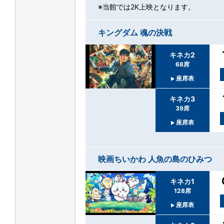
※当館では2K上映となります。
キングダム 魂の決戦
キネカ2
68席
座席表
キネカ3
39席
座席表
映画ちいかわ 人魚の島のひみつ
キネカ1
128席
座席表