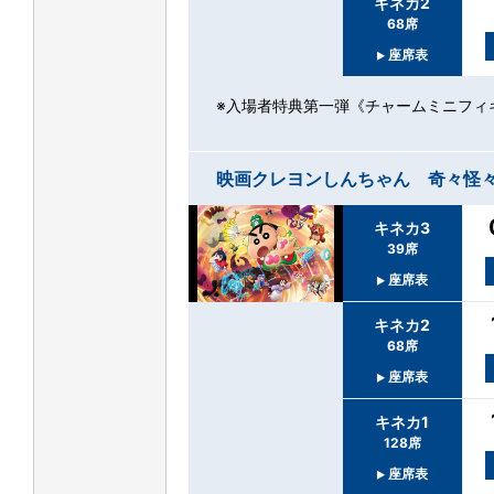
キネカ2
68席
座席表
※入場者特典第一弾《チャームミニフィ
映画クレヨンしんちゃん 奇々怪
キネカ3
39席
座席表
キネカ2
68席
座席表
キネカ1
128席
座席表