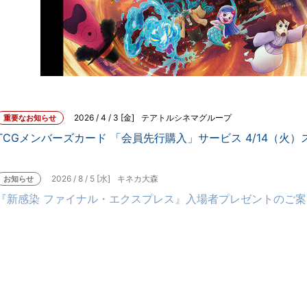
2026 / 4 / 3 [金]
テアトルシネマグループ
重要なお知らせ
TCGメンバーズカード 「会員先行購入」サービス 4/14（火）
2026 / 8 / 5 [水]
2026 / 8 / 5 [水]
2026 / 8 / 3 [月]
2026 / 7 / 30 [木]
2026 / 7 / 17 [金]
キネカ大森
キネカ大森
キネカ大森
キネカ大森
キネカ大森
お知らせ
お知らせ
お知らせ
お知らせ
お知らせ
『新感染 ファイナル・エクスプレス』入場者プレゼントのご案
『チルド』入場者プレゼントのご案内
『映画ちいかわ 人魚の島のひみつ』第2弾入場者プレゼントの
【配布終了】『映画クレヨンしんちゃん 奇々怪々！オラの妖
駐車場・駐輪場のご利用について
ご案内