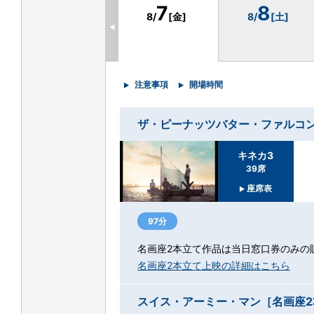
7
8
8/
[金]
8/
[土]
◀
注意事項
開場時間
ザ・ピーナッツバター・ファルコ
キネカ3
39席
座席表
97分
名画座2本立て作品は当日窓口券のみの
名画座2本立て上映の詳細はこちら
スイス・アーミー・マン［名画座2