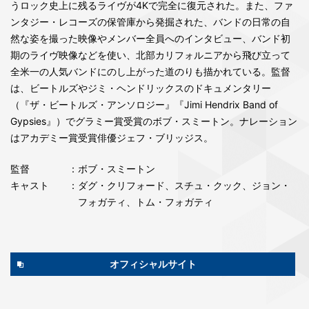
うロック史上に残るライヴが4Kで完全に復元された。また、ファ
ンタジー・レコーズの保管庫から発掘された、バンドの日常の自
然な姿を撮った映像やメンバー全員へのインタビュー、バンド初
期のライヴ映像などを使い、北部カリフォルニアから飛び立って
全米一の人気バンドにのし上がった道のりも描かれている。監督
は、ビートルズやジミ・ヘンドリックスのドキュメンタリー
（『ザ・ビートルズ・アンソロジー』『Jimi Hendrix Band of
Gypsies』）でグラミー賞受賞のボブ・スミートン。ナレーション
はアカデミー賞受賞俳優ジェフ・ブリッジス。
監督
：ボブ・スミートン
キャスト
：ダグ・クリフォード、スチュ・クック、ジョン・
フォガティ、トム・フォガティ
オフィシャルサイト