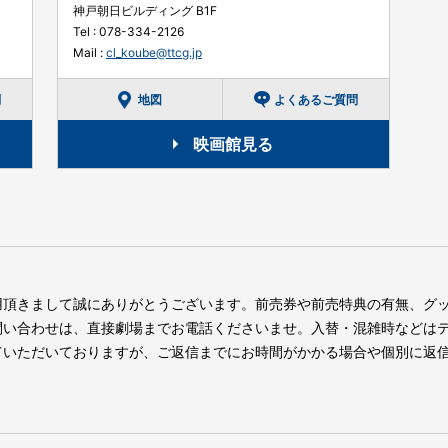
神戸朝日ビルディング B1F
Tel :
078-334-2126
Mail :
cl_koube@ttcg.jp
問
地図
よくあるご質問
映画館見る
用頂きまして誠にありがとうございます。前売券や前売特典の有無、グ
問い合わせは、直接劇場までお電話くださいませ。入替・混雑時などは
ていただいておりますが、ご返信までにお時間がかかる場合や個別に返