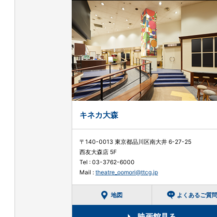
キネカ大森
〒140-0013 東京都品川区南大井 6-27-25
西友大森店 5F
Tel :
03-3762-6000
Mail :
theatre_oomori@ttcg.jp
地図
よくあるご質
映画館見る