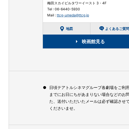
梅田スカイビルタワーイースト 3・4F
Tel :
06-6440-5930
Mail :
ttcg-umeda@ttcg.jp
地図
よくあるご質
映画館見る
日頃テアトルシネマグループ各劇場をご利
までにお日にちがあまりない場合などのお
た、送付いただいたメールは必ず確認させ
くださいませ。