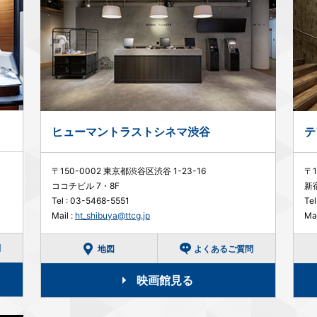
ヒューマントラストシネマ渋谷
テ
〒150-0002 東京都渋谷区渋谷 1-23-16
〒1
ココチビル 7・8F
新
Tel :
03-5468-5551
Tel
Mail :
ht_shibuya@ttcg.jp
Mai
問
地図
よくあるご質問
映画館見る