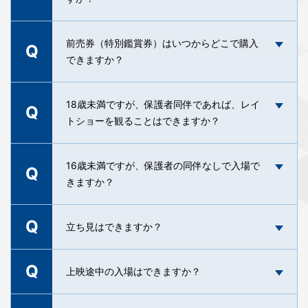
Pay）
トカウンターで座席指定券とお引換えください。
他の劇場などでお買い求め頂いた、他劇場の名称
A
※オンラインチケット予約のお支払い時には、現金、電子
前売券（特別鑑賞券）は、映画を指定の回に確実
前売券（特別鑑賞券）はいつからどこで購入
マネー、QRコード決済はご利用いただけません。
Q
が入った前売券はご使用頂けない場合もございま
に見る事ができる予約座席指定券ではございませ
できますか？
すので、お手持ちの前売券がご使用頂けるかどう
※自動券売機のお支払い時には、現金、QRコード決済はご
ん。前売券とは一般的に公開日以前に購入出来る
かは劇場までお問い合わせください。
利用いただけません。
割引料金で鑑賞して頂ける券となっております。
A
前売券（特別鑑賞券）は、3F売店にて販売してお
18歳未満ですが、保護者同伴であれば、レイ
Q
そのため、ご鑑賞になる日時の座席指定券とのお
ります。
トショーを観ることはできますか？
引換が必要となりますが、作品によっては前売券
各作品、公開前日の最終回開始時間までの販売と
特典などのプレゼントが付くといった特典がござ
なります。
います。
22:00を越えない上映回であればご鑑賞いただけま
16歳未満ですが、保護者の同伴なしで入場で
Q
販売中の作品、発売日、その他注意事項詳細につ
す。
きますか？
いては
「発売中前売券のご案内」
をご確認くださ
A
A
大阪府青少年健全育成条例に基づき、18歳未満の
い。
方は、終映時間が22:00を越える回は、保護者同伴
Q
19:00を越えない上映回であれば、ご入場いただけ
立ち見はできますか？
でもご入場頂けません。
また、メイジャー（
https://www.major-
ます。
j.com/
）、ムービーウォーカーストア
A
大阪府青少年健全育成条例に基づき、16歳未満の
Q
（
https://store.moviewalker.jp/
）等のプレイガイ
当劇場は定員入替制となります。各スクリーンの
上映途中の入場はできますか？
方は、終映時間が19:00を越える上映回は、保護者
ドで販売している場合もございます。
座席数までの販売となりますため、お立ち見はで
A
同伴でないと入場できません。
きません。何卒ご了承くださいませ。