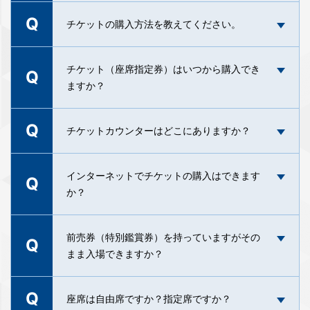
Q
「購入内容確認」
チケットの購入方法を教えてください。
にてご予約時に入力いただいた
メールアドレス、お電話番号を入力いただくと、
入場用QRコードを表示することが可能です。
A
「映画館のご案内」
チケット（座席指定券）はいつから購入でき
をご確認ください。
Q
「購入済みのチケットはございません。」と表示
ますか？
される場合は、大変お手数ですが、劇場までお問
い合わせください。
Q
チケット（座席指定券）は、ご鑑賞日の2日前から
チケットカウンターはどこにありますか？
＜予約完了メールが届かないことが続く場合＞
販売、および前売券等との引換を開始いたしま
弊社からのメールが迷惑メールに分類されている
す。
可能性がございます。
チケットカウンターは3階にございます。4階では
インターネットでチケットの購入はできます
Q
「@ml.ttcg-umeda.cineticket.jp」
のドメインを
ご購入いただけませんのでご注意ください。
か？
オンラインチケット購入：ご鑑賞日の2日前
受信できるように設定のご確認をお願いいたしま
なお、オンラインチケット予約をご利用のお客様
A
AM0:00から上映開始の20分前までご購入いただ
す。
A
は、チケットを発券いただく必要はございませ
けます。
ご購入いただけます。詳細は
前売券（特別鑑賞券）を持っていますがその
「映画館のご案内」
Q
ん。 ご予約時に入力いただいたメールアドレス宛
docomo: 「受信リスト設定」でドメインを追加。
劇場窓口：ご鑑賞日の2日前劇場オープン時間から
をご確認ください。
まま入場できますか？
に予約完了メールをお送りしておりますので、メ
（
詳細はこちら
）
上映開始時間までご購入いただけます。
A
ールに記載のURLより入場用QRコードを表示いた
au:「迷惑メールフィルター設定」の「受信リスト
※一部イベント上映や舞台挨拶上映は早めにチケッ
※オンラインチケット購入にあたっての決済方法
だき、各シアターの入場端末にQRコードをかざし
設定」にドメインを追加。（
詳細はこちら
）
Q
トを販売する場合がございます。お手数ですが、
は、クレジットカード決済、ムビチケ、Tチケット
そのまま入場することはできません。
座席は自由席ですか？指定席ですか？
てご入場いただけます。
SoftBank: My SoftBank へアクセスし、「メール