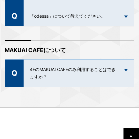
てご案内します。季節や月のみの表示の場合は未
定となっております。また上映終了日は決まり次
Q
A
梅田スカイビル駐車場をご利用いただけます。ご
「odessa」について教えてください。
第、劇場トップページ中の上映スケジュール、作
利用料金は、最初の1時間は500円、以降30分につ
品詳細ページ中の上映スケジュールにてご案内い
き250円です。
A
たします。
「odessa」は東京テアトルのオリジナル音響シス
なお、当館にて駐車券をご提示いただきますと、1
A
テムです。特徴やスペック等の詳細は
「odessa」
時間分無料になります。
MAKUAI CAFEについて
スペシャルサイト
をご覧ください。
詳細はこちらをご確認ください。
4FのMAKUAI CAFEのみ利用することはでき
Q
ますか？
MAKUAI CAFEのみのご利用も可能です。
また、劇場内へのお持ち込みやテイクアウトのみ
のご利用も可能です。
お気軽にご利用くださいませ。
A
※混雑時は時間制限を設けさせていただく場合がご
ざいます。何卒ご理解ご協力のほどよろしくお願