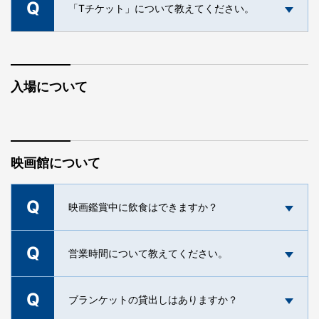
Q
ご入場頂けます。ただし、入替制となりますの
「Tチケット」について教えてください。
で、次の回をそのままご覧頂くことはできませ
A
ん。
Tチケットはテアトルシネマグループ全館にてご利
A
用可能なご鑑賞券です。 ご利用方法等、詳細は
こ
入場について
ちら
映画館について
Q
映画鑑賞中に飲食はできますか？
Q
当館では場内でご飲食いただけます。 館内には、
営業時間について教えてください。
3階 飲食売店、4階 MAKUAI CAFEをぜひご利用く
A
ださい。 ※ご鑑賞中の飲食は周りのお客様にご配
Q
初回上映開始時間の20分前〜最終回開始時間まで
ブランケットの貸出しはありますか？
慮の上、お静かにお召し上がりください。
の営業となります。