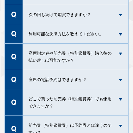
作品情報ページ等でご確認下さい。
のみとなります。
3Fチケット売場にて、ご希望の上映回の座席指定
A
A
※モバイル端末をお持ちでないお客様は、QRコー
設定」で「迷惑メール対策」の「許可するメール
※デビットカードは、カード番号が16桁で、セキ
券とお引換えください。
Q
ドを印刷した上でご持参いただいてもご入場が可
の登録」にドメインを追加。（
詳細はこちら
）
全席指定席となります。座席指定券ご購入時に、
次の回も続けて鑑賞できますか？
ュリティコードのあるものはオンラインチケット
A
能です。
お好きなお座席をお選びいただけます。
予約サービスの決済にご利用可能ですが、カード
※その他のメールサービスや、各キャリアメールの
の種類によってはご利用いただけない場合がござ
Q
詳細については、各社のご案内をご確認くださ
定員入替制となっておりますので、同じ作品を続
利用可能な決済方法を教えてください。
います。
い。
けてご覧頂くことはできません。
各回上映終了後はお客様全員にご退出頂き、清掃
現金のほか、下記のクレジットカード、電子マネ
座席指定券や前売券（特別鑑賞券）購入後の
Q
後次回のお客様をご案内・入場頂いております。
A
ー、QRコード決済がご利用いただけます。
払い戻しは可能ですか？
上映の途中から入場された場合でも、次回を引き
続きご鑑賞頂くことはできませんので、上映開始
［クレジットカード］VISA、Mastercard、JCB、
前にはお席に着かれますようご注意ください。
Q
American Express、Diners Club、Discover Card
申し訳ございませんが座席指定券の払い戻しや時
座席の電話予約はできますか？
［交通系IC］ICOCA、Suica、TOICA、
間の変更は承っておりません。ご購入頂く際には
A
SUGOCA、PASMO、manaca、はやかけん、
日時、作品名などをご確認ください。また、前売
電話でのご予約は承っておりません。
どこで買った前売券（特別鑑賞券）でも使用
A
nimoca、Kitaca（※PiTaPaはご利用いただけませ
Q
券（特別鑑賞券）の払い戻しも致しかねます。
できますか？
ん）
A
［電子マネー］iD（※QUICPayはご利用いただけ
ません） ［QRコード決済］PayPay、au PAY、d
全国共通特別鑑賞券及び、当劇場の館名が入った
前売券（特別鑑賞券）は予約券とは違うので
Q
払い、メルペイ、楽天ペイ、ゆうちょPay（銀行
前売券（特別鑑賞券）はご使用頂けます。チケッ
すか？