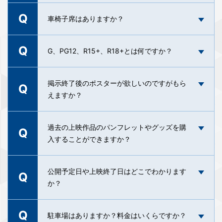
直近の営業時間については
「営業時間」
をご確認
Q
A
ブランケットは、売店にて1枚400円（税込）にて
車椅子席はありますか？
ください。
A
販売しております。 ※貸出し用のブランケットは
※曜日や混雑状況によって前後する場合がございま
ございません。
す。
Q
各スクリーン最前列の左右に1席ずつ、合計2席分
G、PG12、R15+、R18+とは何ですか？
ご用意しております。
車椅子での鑑賞を希望される場合、前方の非常口
映倫による映画鑑賞の際にその映画を見ることが
掲示終了後のポスターが欲しいのですがもら
Q
よりご案内いたしますため、事前のご連絡と早め
出来る年齢制限の規定です。
えますか？
のご来館をお願いしております。お手数ですが、
ご鑑賞の日時がお決まりの際は、下記の窓口まで
G ・・・ 年齢を問わずどなたでもご鑑賞いただけ
事前にご連絡いただくか、上映開始時間に十分な
A
ます。
ポスターは宣伝用として提供されているものです
過去の上映作品のパンフレットやグッズを購
Q
余裕を持ってお越しください。
PG12 ・・・ PG12指定作品です。12歳未満の方は
ので、掲示終了後であってもお客様への販売、譲
入することができますか？
A
A
保護者の助言･指導が必要となります。
渡はできませんのでご了承ください。
《ご連絡先》テアトル梅田（旧シネ・リーブル梅
R15+ ・・・ R15+指定作品です。15歳以上の方が
田）
パンフレット・グッズの販売は、当館での上映期
公開予定日や上映終了日はどこでわかります
ご鑑賞頂けます。
Q
Mail :
ttcg-umeda@ttcg.jp
間中のみのお取り扱いとさせて頂いております。
か？
R18+ ・・・ R18+指定作品です。18歳以上の方が
Tel : 06-6440-5930
当館での上映期間終了後のご購入については、お
A
ご鑑賞頂けます。
手数ですが、各上映作品の配給会社までお問い合
Q
公開予定日は決まり次第、近日上映作品ページに
駐車場はありますか？料金はいくらですか？
わせください。