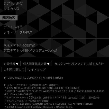
テアトル新宿
キネカ大森
関西地区
テアトル梅田
シネ・リーブル神戸
東京テアトル配給作品
東京テアトル制作／プロデュース作品
企業情報
個人情報保護方針
カスタマーハラスメントに対する方針
ご利用に関して
サイトマップ
© TOKYO THEATRES COMPANY Inc. All Rights Reserved.
©『チルド』製作委員会 （NOTHING NEW・東北新社）
©2017 NODS AND VOLLEYS PRODUCTIONS. ALL RIGHTS RESERVED
(C)2024 ONOMATOPEE FILMS BV, WARBOYS FILMS S.A.S., ZAP-O-MATIK, BALDR FILM,RTBF,
VRT, JOHAN GRIMONPREZ
Ⓒ2026 IRH Press
Ⓒ鴻池留衣／文藝春秋 ／2026「本当にあった話（の話）」製作委員会
©2026 こぐまとパルマの物語 製作委員会
（C）2016 NEXT ENTERTAINMENT WORLD & REDPETER FILM. All Rights Reserved.
© 2025 Pinguim Content. All Rights Reserved
©Arct'4 Film Inc.