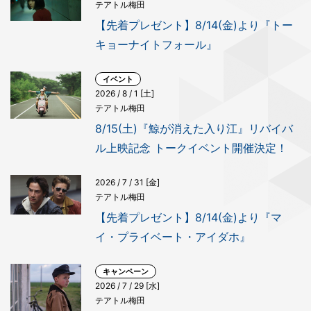
テアトル梅田
【先着プレゼント】8/14(金)より『トー
キョーナイトフォール』
イベント
2026 / 8 / 1 [土]
テアトル梅田
8/15(土)『鯨が消えた入り江』リバイバ
ル上映記念 トークイベント開催決定！
2026 / 7 / 31 [金]
テアトル梅田
【先着プレゼント】8/14(金)より『マ
イ・プライベート・アイダホ』
キャンペーン
2026 / 7 / 29 [水]
テアトル梅田