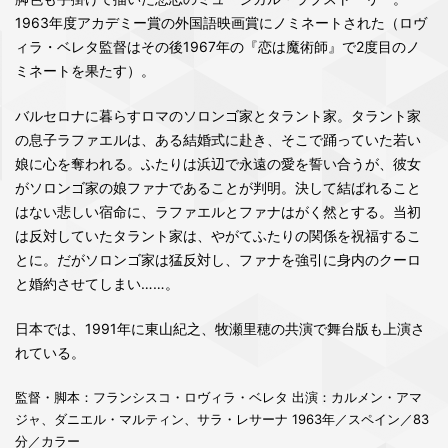
1963年度アカデミー賞の外国語映画賞にノミネートされた（ロヴ
ィラ・ベレタ監督はその後1967年の『恋は魔術師』で2度目のノ
ミネートを果たす）。
バルセロナに暮らすロマのソロンゴ家とタラント家。タラント家
の息子ラファエルは、ある結婚式に赴き、そこで踊っていた若い
娘に心を奪われる。ふたりは浜辺で永遠の愛を誓い合うが、彼女
がソロンゴ家の娘ファナであることが判明。決して結ばれること
はない悲しい宿命に、ラファエルとファナはがく然とする。当初
は反対していたタラント家は、やがてふたりの関係を祝福するこ
とに。だがソロンゴ家は猛反対し、ファナを強引に身内のクーロ
と婚約させてしまい……。
日本では、1991年に東山紀之、牧瀬里穂の共演で舞台版も上演さ
れている。
監督・脚本：フランシスコ・ロヴィラ・ベレタ 出演：カルメン・アマ
ジャ、ダニエル・マルティン、サラ・レサーナ 1963年／スペイン／83
分／カラー