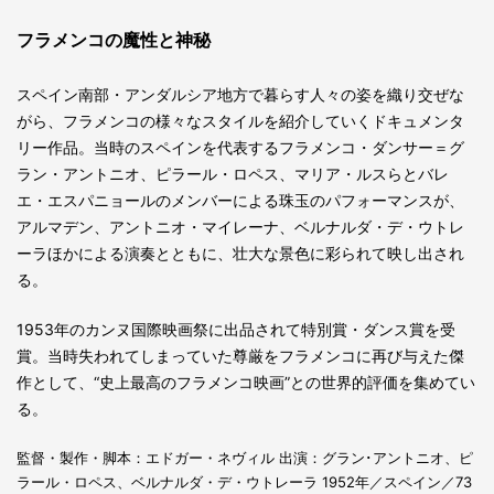
フラメンコの魔性と神秘
スペイン南部・アンダルシア地方で暮らす人々の姿を織り交ぜな
がら、フラメンコの様々なスタイルを紹介していくドキュメンタ
リー作品。当時のスペインを代表するフラメンコ・ダンサー＝グ
ラン・アントニオ、ピラール・ロペス、マリア・ルスらとバレ
エ・エスパニョールのメンバーによる珠玉のパフォーマンスが、
アルマデン、アントニオ・マイレーナ、ベルナルダ・デ・ウトレ
ーラほかによる演奏とともに、壮大な景色に彩られて映し出され
る。
1953年のカンヌ国際映画祭に出品されて特別賞・ダンス賞を受
賞。当時失われてしまっていた尊厳をフラメンコに再び与えた傑
作として、“史上最高のフラメンコ映画”との世界的評価を集めてい
る。
監督・製作・脚本：エドガー・ネヴィル 出演：グラン･アントニオ、ピ
ラール・ロペス、ベルナルダ・デ・ウトレーラ 1952年／スペイン／73