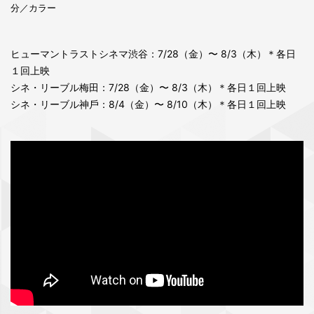
分／カラー
ヒューマントラストシネマ渋⾕：7/28（⾦）〜 8/3（⽊）＊各⽇
１回上映
シネ・リーブル梅⽥：7/28（⾦）〜 8/3（⽊）＊各⽇１回上映
シネ・リーブル神⼾：8/4（⾦）〜 8/10（⽊）＊各⽇１回上映