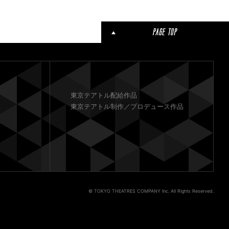
東京テアトル配給作品
東京テアトル制作／プロデュース作品
© TOKYO THEATRES COMPANY Inc. All Rights Reserved.