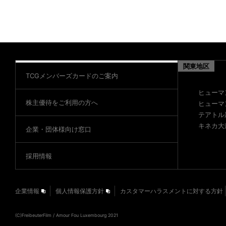
関東地区
TCGメンバーズカードのご案内
ヒューマ
株主優待をご利用の方へ
ヒューマ
テアトル
キネカ大
企業・団体様向け窓口
採用情報
企業情報
個人情報保護方針
カスタマーハラスメントに対する方針
(C)FreibeuterFilm / Amour Fou Luxembourg 2021