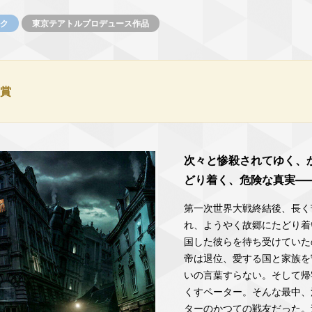
ク
東京テアトルプロデュース作品
賞
次々と惨殺されてゆく、
どり着く、危険な真実―
第一次世界大戦終結後、長く
れ、ようやく故郷にたどり着
国した彼らを待ち受けていた
帝は退位、愛する国と家族を
いの言葉すらない。そして帰
くすペーター。そんな最中、
ターのかつての戦友だった。