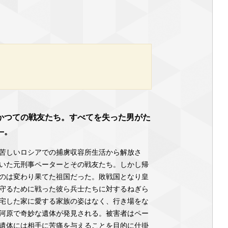
かつての戦友たち。すべてを失った男がた
―。
苦しいロシアでの捕虜収容所生活から解放さ
いた元刑事ペーターとその戦友たち。しかし帰
のは変わり果てた祖国だった。敗戦国となり皇
守るために戦った彼ら兵士たちに対するねぎら
宅した家に愛する家族の姿はなく、行き場をな
河原で奇妙な遺体が発見される。被害者はペー
遺体には相手に苦痛を与えることを目的に仕掛