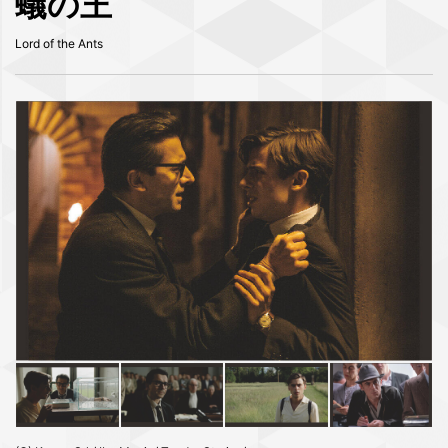
蟻の王
Lord of the Ants