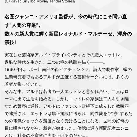
(C) Kavac Srl / Ibc Movie/ Tender Stories/
名匠ジャンニ・アメリオ監督が、今の時代にこそ問い直
す“人間の尊厳”。
数々の新人賞に輝く新星レオナルド・マルテーゼ、渾身の
演技!
実在した芸術家アルド・ブライバンティとその恋人エットレ、
過酷な時代を生きた、二つの魂の軌跡を描く―――。
1960 年代、ポー川南部の街ピアチェンツァ。詩人で劇作家、蟻の
生態研究者でもあるアルドが主催する芸術サークルには、多くの
若者が集っていた。
そんな中、アルドは若者の一人エットレと惹かれ合い、二人はロ
ーマに出て生活を始める。しかしエットレの家族は二人を引き離
すため警察に通報、アルドはファシスト政権下に成立した教唆罪
で逮捕され、エットレは矯正施設に送られ、同性愛を"治療"するた
めの電気ショックを幾度となく受けることになる。世間の好奇の
目に晒されながら、裁判が始まった。傍聴に通う新聞記者エンニ
オは、社会の不寛容に声を上げるのだが...。