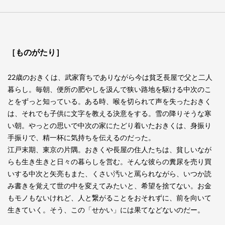
［ものがたり］
22歳のおきくは、武家育ちでありながら今は貧乏長屋で父と二人
暮らし。毎朝、便所の肥やしを汲んで狭い路地を駆ける中次のこ
とをずっと知っている。ある時、喉を切られて声を失ったおきく
は、それでも子供に文字を教える決意をする。雪の降りそうな寒
い朝。やっとの思いで中次の家にたどり着いたおきくは、身振り
手振りで、精一杯に気持ちを伝えるのだった。
江戸末期、東京の片隅。おきくや長屋の住人たちは、貧しいなが
らも生き生きと日々の暮らしを営む。そんな彼らの糞尿を売り買
いする中次と矢亮もまた、くさい汚いと罵られながら、いつか読
み書きを覚えて世の中を変えてみたいと、希望を捨てない。お金
もモノもないけれど、人と繋がることをおそれずに、前を向いて
生きていく。そう、この「せかい」には果てなどないのだー。