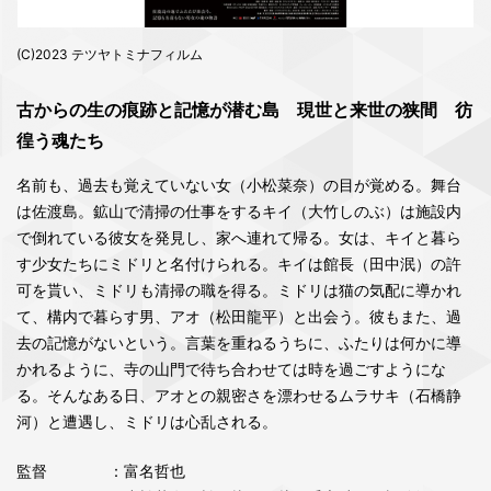
(C)2023 テツヤトミナフィルム
古からの生の痕跡と記憶が潜む島 現世と来世の狭間 彷
徨う魂たち
名前も、過去も覚えていない女（小松菜奈）の目が覚める。舞台
は佐渡島。鉱山で清掃の仕事をするキイ（大竹しのぶ）は施設内
で倒れている彼女を発見し、家へ連れて帰る。女は、キイと暮ら
す少女たちにミドリと名付けられる。キイは館長（田中泯）の許
可を貰い、ミドリも清掃の職を得る。ミドリは猫の気配に導かれ
て、構内で暮らす男、アオ（松田龍平）と出会う。彼もまた、過
去の記憶がないという。言葉を重ねるうちに、ふたりは何かに導
かれるように、寺の山門で待ち合わせては時を過ごすようにな
る。そんなある日、アオとの親密さを漂わせるムラサキ（石橋静
河）と遭遇し、ミドリは心乱される。
監督
：富名哲也