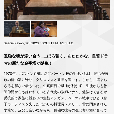
Seacia Pavao / (C) 2023 FOCUS FEATURES LLC.
孤独な魂が添い合う……ほろ苦く、あたたかな、良質ドラ
マの新たな金字塔が誕生！
1970年、ボストン近郊。名門バートン校の生徒たちは、誰もが家
族の待つ家に帰り、クリスマスと新年を過ごす。しかし、留まら
ざるを得ない者もいた。生真面目で融通が利かず、生徒からも教
師仲間からも嫌われている古代史の教師ハナム。勉強はできるが
反抗的で家族に難ありの生徒アンガス。ベトナム戦争でひとり息
子カーティスを失ったばかりの料理長メアリー。雪に閉ざされた
学校で、反発し合いながらも、孤独な彼らの魂は寄り添い合って