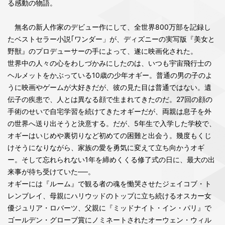
る感動の物語。
無名の新人作家のデビュー作にして、全世界800万部を記録し
たベストセラー小説｢ワンダー」が、ディズニーの実写版『美女と
野獣』のプロデューサーの手によって、遂に映画化された。
世界中の人々の心をわしづかみにしたのは、いつも宇宙飛行士の
ヘルメットをかぶっている10歳の少年オギー。普通の男の子のよ
うに映画やゲームが大好きだが、彼の見た目は普通ではない。遺
伝子の疾患で、人とは異なる顔で生まれてきたのだ。27回の顔の
手術のせいで自宅学習を続けてきたオギーだが、両親は息子を外
の世界へ送り出そうと決意する。だが、5年生で入学した学校で、
オギーはいじめや裏切りなど初めての困難と出会う。幾度もくじ
けそうになりながら、家族の愛を勇気に変えて立ち向かうオギ
ー。そして忘れられない1年を締めくくる修了式の日に、最大の出
来事が待ち受けていた──。
オギーには『ルーム』で観る者の魂を慟哭させたジェイコブ・ト
レンブレイ、母親にハリウッドのトップに立ち続けるオスカー女
優ジュリア・ロバーツ、父親に『ミッドナイト・イン・パリ』で
ゴールデン・グローブ賞にノミネートされたオーウェン・ウィル