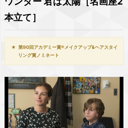
ワンダー 君は太陽［名画座2
本立て］
第90回アカデミー賞®メイクアップ&ヘアスタイ
リング賞ノミネート