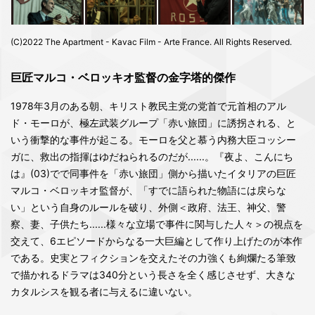
(C)2022 The Apartment - Kavac Film - Arte France. All Rights Reserved.
巨匠マルコ・ベロッキオ監督の金字塔的傑作
1978年3月のある朝、キリスト教民主党の党首で元首相のアル
ド・モーロが、極左武装グループ「赤い旅団」に誘拐される、と
いう衝撃的な事件が起こる。モーロを父と慕う内務大臣コッシー
ガに、救出の指揮はゆだねられるのだが......。『夜よ、こんにち
は』(03)でで同事件を「赤い旅団」側から描いたイタリアの巨匠
マルコ・ベロッキオ監督が、「すでに語られた物語には戻らな
い」という自身のルールを破り、外側＜政府、法王、神父、警
察、妻、子供たち......様々な立場で事件に関与した人々＞の視点を
交えて、6エピソードからなる一大巨編として作り上げたのが本作
である。史実とフィクションを交えたその力強くも絢爛たる筆致
で描かれるドラマは340分という長さを全く感じさせず、大きな
カタルシスを観る者に与えるに違いない。