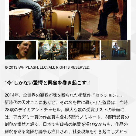
© 2013 WHIPLASH, LLC. ALL RIGHTS RESERVED.
“今”しかない驚愕と興奮を巻き起こす！
2014年、全世界の観客が魂を殴られた衝撃作『セッション』。
新時代の天才ここにありと、その名を世に轟かせた監督は、当時
28歳のデイミアン・チャゼル。膨大な数の受賞リストの筆頭に
は、アカデミー賞🄬作品賞を含む5部門ノミネート、3部門受賞の
刻印が燦然と輝く。日本でも破格の絶賛を浴びながらも、作品の
解釈を巡る危険な論争も注目され、社会現象を引き起こし大ヒッ