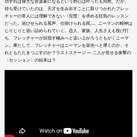
功すれば偉大な音楽家になるという野心は叶ったも同然。だが、
待ち受けていたのは、天才を生み出すことに取りつかれたフレッ
チャーの常人には理解できない〈完璧〉を求める狂気のレッスン
だった。浴びせられる罵声、仕掛けられる罠…。ニーマンの精神は
じりじりと追い詰められていく。恋人、家族、人生さえも投げ打
ち、フレッチャーが目指す極みへと這い上がろうともがくニーマ
ン。果たして、フレッチャーはニーマンを栄光へと導くのか、そ
れともたたきつぶすのか？ラストステージ ― 二人が見せる衝撃の
〈セッション〉の結末は？