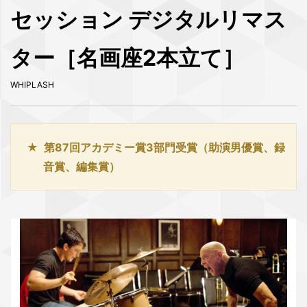
セッション デジタルリマス
ター［名画座2本立て］
WHIPLASH
第87回アカデミー賞3部門受賞（助演男優賞、録
音賞、編集賞）