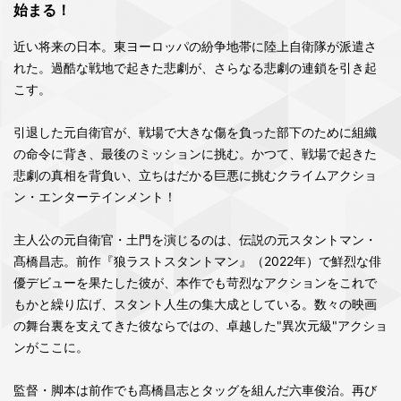
始まる！
近い将来の日本。東ヨーロッパの紛争地帯に陸上自衛隊が派遣さ
れた。過酷な戦地で起きた悲劇が、さらなる悲劇の連鎖を引き起
こす。
引退した元自衛官が、戦場で大きな傷を負った部下のために組織
の命令に背き、最後のミッションに挑む。かつて、戦場で起きた
悲劇の真相を背負い、立ちはだかる巨悪に挑むクライムアクショ
ン・エンターテインメント！
主人公の元自衛官・土門を演じるのは、伝説の元スタントマン・
髙橋昌志。前作『狼ラストスタントマン』（2022年）で鮮烈な俳
優デビューを果たした彼が、本作でも苛烈なアクションをこれで
もかと繰り広げ、スタント人生の集大成としている。数々の映画
の舞台裏を支えてきた彼ならではの、卓越した"異次元級"アクショ
ンがここに。
監督・脚本は前作でも髙橋昌志とタッグを組んだ六車俊治。再び