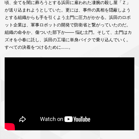
頃、全てを闇に葬ろうとする浜田に雇われた凄腕の殺し屋「Ｚ」
が送り込まれようとしていた。更には、事件の真相を隠蔽しよう
とする組織からも手を引くよう土門に圧力がかかる。浜田のロボ
ット企業は、軍事ロボットの開発で防衛省と繋がっていたのだ。
組織の命令か、傷ついた部下か—— 悩む土門。そして、土門はカ
ズオを小春に託し、浜田の工場に単身バイクで乗り込んでいく。
すべての決着をつけるために……。