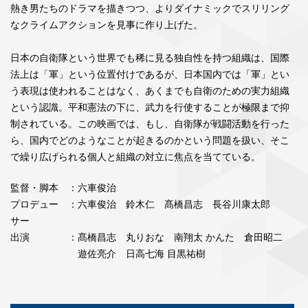
熱き男たちのドラマを描きつつ、よりダイナミックでスリリング
なクライムアクションを見事に作り上げた。
日本の自衛隊という世界でも稀に見る独自性を持つ組織は、国際
法上は「軍」という位置付けであるが、日本国内では「軍」とい
う表現は使われることはなく、あくまでも自衛のための実力組織
という認識。平和憲法の下に、武力を行使することが極限まで抑
制されている。この映画では、もし、自衛隊が戦闘活動を行った
ら、国内でどのようなことが起きるのかという問題を扱い、そこ
で繰り広げられる個人と組織の対立に焦点を当てている。
監督・脚本
：六車俊治
プロデュー
：六車俊治 鈴木仁 髙橋昌志 長谷川康太郎
サー
出演
：髙橋昌志 丸りおな 南翔太 かんた 倉田昭二
遊佐亮介 日高七海 目黒祐樹