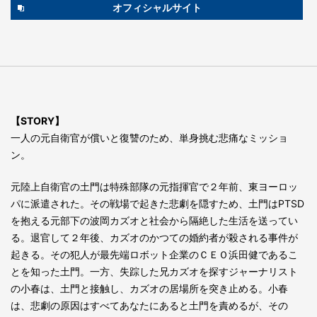
オフィシャルサイト
【STORY】
一人の元自衛官が償いと復讐のため、単身挑む悲痛なミッショ
ン。
元陸上自衛官の土門は特殊部隊の元指揮官で２年前、東ヨーロッ
パに派遣された。その戦場で起きた悲劇を隠すため、土門はPTSD
を抱える元部下の波岡カズオと社会から隔絶した生活を送ってい
る。退官して２年後、カズオのかつての婚約者が殺される事件が
起きる。その犯人が最先端ロボット企業のＣＥＯ浜田健であるこ
とを知った土門。一方、失踪した兄カズオを探すジャーナリスト
の小春は、土門と接触し、カズオの居場所を突き止める。小春
は、悲劇の原因はすべてあなたにあると土門を責めるが、その