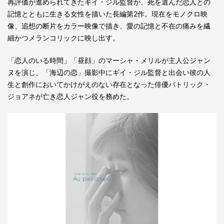
再評価が進められてきたギイ・ジル監督が、死を選んだ恋人との
記憶とともに生きる女性を描いた長編第2作。現在をモノクロ映
像、追想の断片をカラー映像で描き、愛の記憶と不在の痛みを繊
細かつメランコリックに映し出す。
「恋人のいる時間」「昼顔」のマーシャ・メリルが主人公ジャン
ヌを演じ、「海辺の恋」撮影中にギイ・ジル監督と出会い彼の人
生と創作においてかけがえのない存在となった俳優パトリック・
ジョアネが亡き恋人ジャン役を務めた。