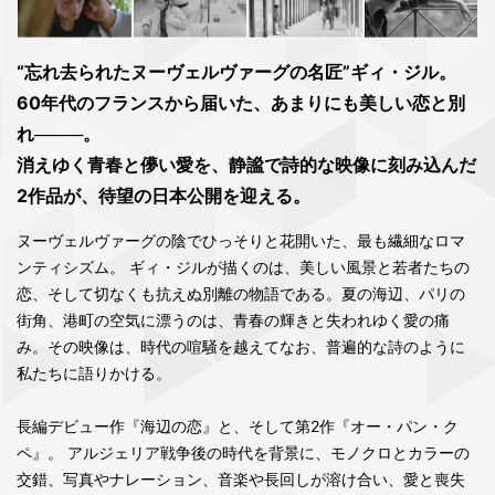
“忘れ去られたヌーヴェルヴァーグの名匠”ギィ・ジル。
60年代のフランスから届いた、あまりにも美しい恋と別
れ────。
消えゆく青春と儚い愛を、静謐で詩的な映像に刻み込んだ
2作品が、待望の日本公開を迎える。
ヌーヴェルヴァーグの陰でひっそりと花開いた、最も繊細なロマ
ンティシズム。 ギィ・ジルが描くのは、美しい風景と若者たちの
恋、そして切なくも抗えぬ別離の物語である。夏の海辺、パリの
街角、港町の空気に漂うのは、青春の輝きと失われゆく愛の痛
み。その映像は、時代の喧騒を越えてなお、普遍的な詩のように
私たちに語りかける。
長編デビュー作『海辺の恋』と、そして第2作『オー・パン・ク
ペ』。 アルジェリア戦争後の時代を背景に、モノクロとカラーの
交錯、写真やナレーション、音楽や長回しが溶け合い、愛と喪失