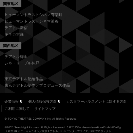
関東地区
ヒューマントラストシネマ有楽町
ヒューマントラストシネマ渋谷
テアトル新宿
キネカ大森
関西地区
テアトル梅田
シネ・リーブル神戸
東京テアトル配給作品
東京テアトル制作／プロデュース作品
企業情報
個人情報保護方針
カスタマーハラスメントに対する方針
ご利用に関して
サイトマップ
© TOKYO THEATRES COMPANY Inc. All Rights Reserved.
©2026 Searchlight Pictures. All Rights Reserved.
©2025BomberoInternationalGmbh&Co.Kg
©2026 ポニーキャニオン／東京テアトル／NHKエンタープライズ／RIKIプロジェクト