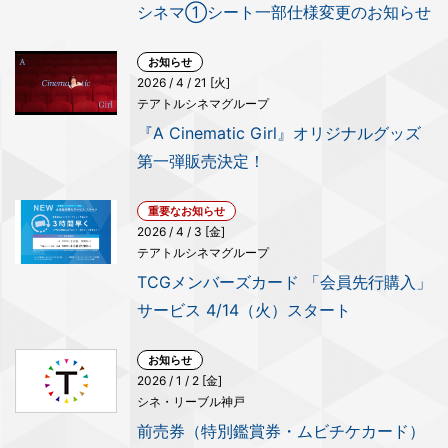
シネマ①シート一部仕様変更のお知らせ
お知らせ
2026 / 4 / 21 [火]
テアトルシネマグループ
『A Cinematic Girl』オリジナルグッズ
第一弾販売決定！
重要なお知らせ
2026 / 4 / 3 [金]
テアトルシネマグループ
TCGメンバーズカード 「会員先行購入」
サービス 4/14（火）スタート
お知らせ
2026 / 1 / 2 [金]
シネ・リーブル神戸
前売券（特別鑑賞券・ムビチケカード）