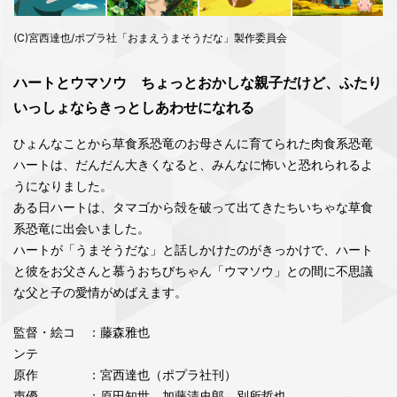
(C)宮西達也/ポプラ社「おまえうまそうだな」製作委員会
ハートとウマソウ ちょっとおかしな親子だけど、ふたり
いっしょならきっとしあわせになれる
ひょんなことから草食系恐竜のお母さんに育てられた肉食系恐竜
ハートは、だんだん大きくなると、みんなに怖いと恐れられるよ
うになりました。
ある日ハートは、タマゴから殻を破って出てきたちいちゃな草食
系恐竜に出会いました。
ハートが「うまそうだな」と話しかけたのがきっかけで、ハート
と彼をお父さんと慕うおちびちゃん「ウマソウ」との間に不思議
な父と子の愛情がめばえます。
監督・絵コ
：藤森雅也
ンテ
原作
：宮西達也（ポプラ社刊）
声優
：原田知世、加藤清史郎、別所哲也