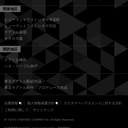
関東地区
ヒューマントラストシネマ有楽町
ヒューマントラストシネマ渋谷
テアトル新宿
キネカ大森
関西地区
テアトル梅田
シネ・リーブル神戸
東京テアトル配給作品
東京テアトル制作／プロデュース作品
企業情報
個人情報保護方針
カスタマーハラスメントに対する方針
ご利用に関して
サイトマップ
© TOKYO THEATRES COMPANY Inc. All Rights Reserved.
(C)宮西達也/ポプラ社「おまえうまそうだな」製作委員会