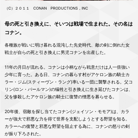
（C）２０１１ CONAN PRODUCTIONS，INC
母の死と引き換えに、そいつは戦場で生まれた。その名は
コナン。
各種族が戦いに明け暮れる混沌した先史時代、敵の剣に倒れた女
戦士が自らの死と引き換えに男児コナンを出産した。
11年の月日が流れる。コナンは小柄ながら戦意だけは人一倍強い
少年に育った。ある日、コナンの暮らす村がアケロン族の騎士カ
ラー・ジム(スティーヴン・ラング)率いる一団に襲撃される。父コ
リン(ロン・パールマン)の犠牲と引き換えに生き延びたコナンは、
父を惨殺したアケロン族の騎士に復讐の憎悪を募らせる。
20年後、宿敵を探し当てたコナン(ジェイソン・モモア)は、カラ
ーが強大で邪悪な力を得て世界を支配しようとする野望を知る。
カラーへの復讐と邪悪な野望を阻止する為に、コナンの怒りの剣
が振り下ろされた。