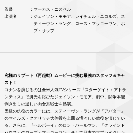
監督
：マーカス・ニスペル
出演者
：ジェイソン・モモア、レイチェル・ニコルズ、ス
ティーヴン・ラング、ローズ・マッゴーワン、ボ
ブ・サップ
究極のリブート《再起動》ムービーに挑む最強のスタッフ＆キャ
スト！
コナンを演じるのは全米人気TVシリーズ『スターゲイト：アトラ
ンティス』で脚光を浴びたジェイソン・モモア。劇中、闘争本能
剥き出しの逞しい肉食系戦士を熱演。
因縁の仇役のカラーには、スティーヴン・ラングが『アバター』
のマイルズ・クオリッチ大佐役を上回る憎々しい敵役を演じてい
る。さらに、『ヘルボーイ』のロン・パールマン、『グラインド
ハウス』のローズ・マッゴーワン、そして日本で大ブレイクした