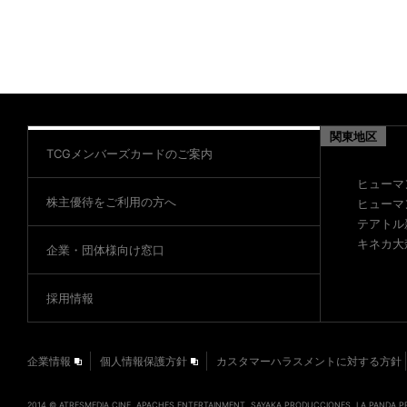
関東地区
TCGメンバーズカードのご案内
ヒューマ
株主優待をご利用の方へ
ヒューマ
テアトル
キネカ大
企業・団体様向け窓口
採用情報
企業情報
個人情報保護方針
カスタマーハラスメントに対する方針
2014 © ATRESMEDIA CINE, APACHES ENTERTAINMENT, SAYAKA PRODUCCIONES, LA PANDA 