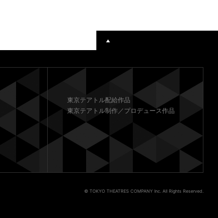
東京テアトル配給作品
東京テアトル制作／プロデュース作品
© TOKYO THEATRES COMPANY Inc. All Rights Reserved.