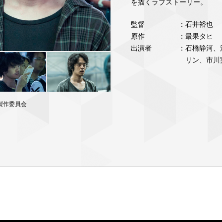
を描くラブストーリー。
監督
：石井裕也
原作
：最果タヒ
出演者
：石橋静河、
リン、市川
製作委員会