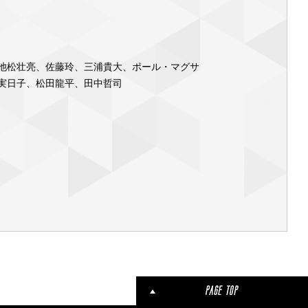
池松壮亮、佐藤玲、三浦貴大、ポール・マグサ
実日子、松田龍平、田中哲司