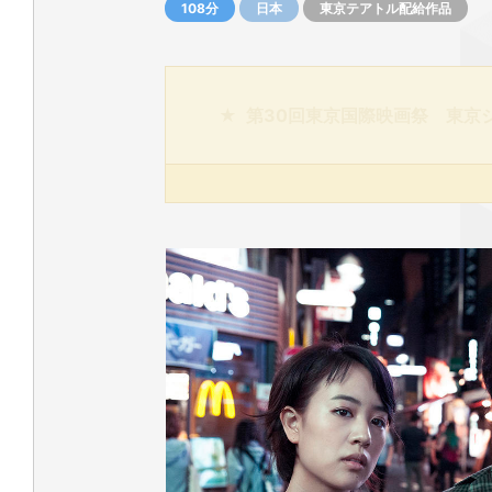
108分
日本
東京テアトル配給作品
第9回TAMA映画賞 最優秀