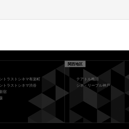
関西地区
ントラストシネマ有楽町
テアトル梅田
ントラストシネマ渋谷
シネ・リーブル神戸
新宿
森