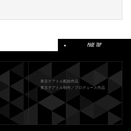
東京テアトル配給作品
東京テアトル制作／プロデュース作品