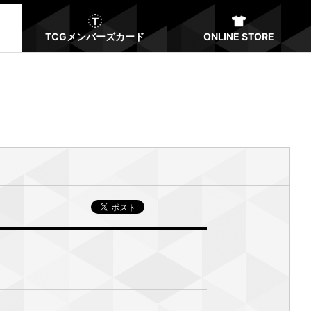
TCGメンバーズカード
ONLINE STORE