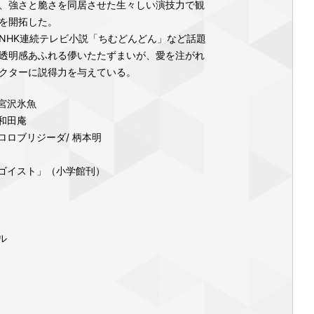
、強さと脆さを同居させた生々しい演技力で観
を開拓した。
NHK連続テレビ小説「ちむどんどん」など話題
透明感あふれる儚いたたずまいが、愛を注がれ
クターに説得力を与えている。
宮沢氷魚
和田庵
ロロブリジーダ/ 柄本明
ゴイスト」（小学館刊）
ル