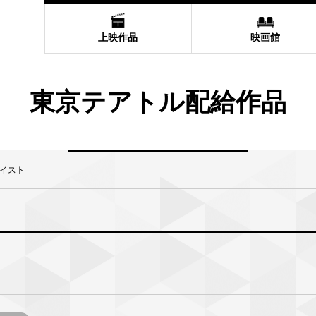
上映作品
映画館
東京テアトル配給作品
イスト