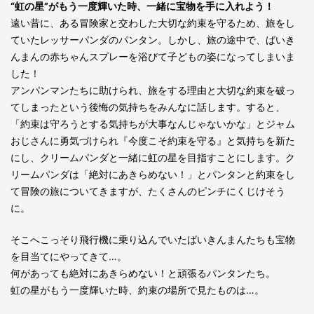
“虹の星”がもう一度輝いた時、一緒に宝物を手に入れよう！
遠い昔に、ある冒険家と交わした大切な約束を守るため、旅をし
ていたレッサーパンダのパンタン。しかし、旅の途中で、ばいき
んまんの赤ちゃんスプレーを浴びて子どもの姿になってしまいま
した！
アンパンマンたちに助けられ、旅をする理由と大切な約束を破っ
てしまったという後悔の気持ちをみんなに話します。すると、
「約束は守ろうとする気持ちが大事なんじゃないかな」とジャム
おじさんに勇気づけられ『今度こそ約束を守る』と気持ちを新た
にし、クリームパンダと一緒に虹の星を目指すことにします。ク
リームパンダは「絶対にあきらめない！」とパンタンと約束をし
て冒険の旅についてきますが、たくさんのピンチにくじけそう
に。
そこへこっそり飛行機に乗り込んでいたばいきんまんたちも宝物
を目当てにやってきて…。
何があっても絶対にあきらめない！と頑張るパンタンたち。
虹の星がもう一度輝いた時、約束の場所で見たものは…。