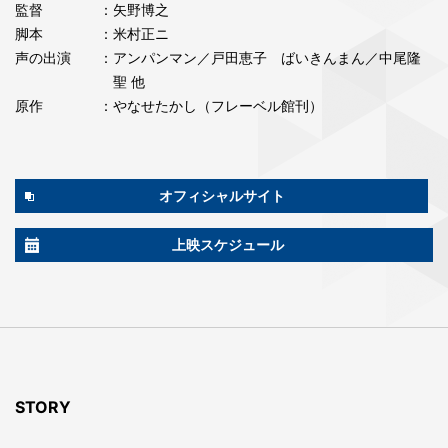
監督
：矢野博之
脚本
：米村正ニ
声の出演
：アンパンマン／戸田恵子 ばいきんまん／中尾隆
聖 他
原作
：やなせたかし（フレーベル館刊）
オフィシャルサイト
上映スケジュール
STORY