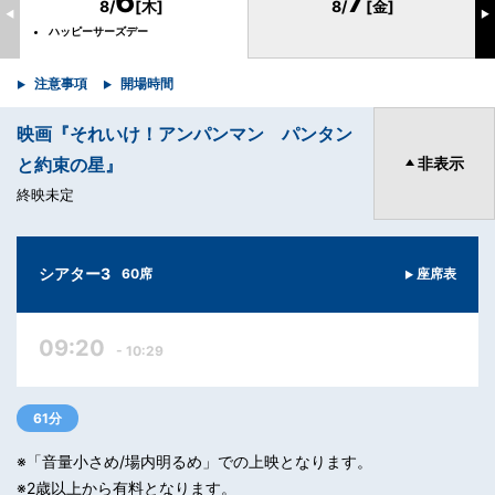
6
7
8/
[木]
8/
[金]
◀
▶
ハッピーサーズデー
注意事項
開場時間
映画『それいけ！アンパンマン パンタン
と約束の星』
非表示
終映未定
シアター3
60席
座席表
09:20
- 10:29
61分
※「音量小さめ/場内明るめ」での上映となります。
※2歳以上から有料となります。