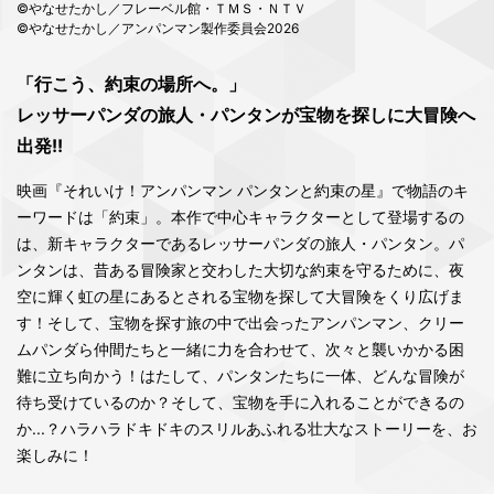
©やなせたかし／フレーベル館・ＴＭＳ・ＮＴＶ
©やなせたかし／アンパンマン製作委員会2026
「行こう、約束の場所へ。」
レッサーパンダの旅人・パンタンが宝物を探しに大冒険へ
出発!!
映画『それいけ！アンパンマン パンタンと約束の星』で物語のキ
ーワードは「約束」。本作で中心キャラクターとして登場するの
は、新キャラクターであるレッサーパンダの旅人・パンタン。パ
ンタンは、昔ある冒険家と交わした大切な約束を守るために、夜
空に輝く虹の星にあるとされる宝物を探して大冒険をくり広げま
す！そして、宝物を探す旅の中で出会ったアンパンマン、クリー
ムパンダら仲間たちと一緒に力を合わせて、次々と襲いかかる困
難に立ち向かう！はたして、パンタンたちに一体、どんな冒険が
待ち受けているのか？そして、宝物を手に入れることができるの
か...？ハラハラドキドキのスリルあふれる壮大なストーリーを、お
楽しみに！