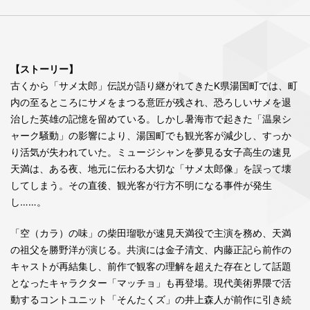
【ストーリー】
古くから「サメ太郎」伝説が語り継がれてきたK県湯国町では、町
内の至るところにサメをまつる意匠が残され、恐ろしいサメを退
治した英雄の記憶を留めている。しかし暑海市で起きた「温泉シ
ャーク騒動」の影響により、湯国町でも観光客が減少し、すっか
り活気が失われていた。ミュージシャンを夢見る女子高生の速見
天満は、ある夜、地元に伝わる大切な「サメ太郎像」を誤って壊
してしまう。その直後、観光客が行方不明になる事件が発生
し……。
「空（カラ）の味」の柴田瑠歌が速見天満役で主演を務め、天満
の祖父を勝野洋が演じる。共演には金子清文、内藤正記ら前作の
キャストが再結集し、前作で観客の理解を超えた存在として話題
となったキャラクター「マッチョ」も再登場。現代美術界隈で活
動するコントユニット「そんたくズ」の井上森人が前作に引き続