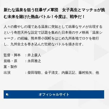
新たな温泉を狙う狂暴ザメ軍団 女子高生とマッチョが挑
む未来を賭けた熱血バトル！今度は、戦争だ！
人々の癒やしの場である温泉に突如として凶暴なサメが出現する
という奇想天外な設定で話題を集めた日本発のサメ映画「温泉シ
ャーク」の続編。熊本県小国町をはじめ九州各地でロケを敢行
し、九州全土を巻き込んだ壮絶なバトルを描き出す。
監督・脚本
：井上森人
規格・原
：永田雅之
案・製作
出演
：柴田瑠歌、金子清文、内藤正記、藤村拓矢、他
オフィシャルサイト