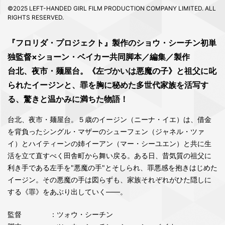
©2025 LEFT-HANDED GIRL FILM PRODUCTION COMPANY LIMITED. ALL
RIGHTS RESERVED.
『フロリダ・プロジェクト』製作のショウ・シーチン初単
独監督×ショーン・ベイカー共同脚本／編集／製作
台北、夜市・麺屋台。《左づかいは悪魔の子》と祖父に叱
られたイージンと、罪を胸に秘めた多世代家族を活写す
る、驚きと温かみに満ちた物語！
台北、夜市・麺屋台。５歳のイージン（ニーナ・イエ）は、借金
を背負ったシングル・マザーのシューフェン（ジャネル・ツァ
イ）とハイティーンの姉イーアン（マー・シーユエン）と共に生
活を立て直すべく田舎町から舞い戻る。ある日、昔気質の祖父に
利き手である左手を"悪魔の手"とそしられ、罪悪感を抱きはじめた
イージン。その悪魔の手は図らずも、家族それぞれがひた隠しに
する《罪》をあぶり出していく――。
監督
：ツォウ・シーチン