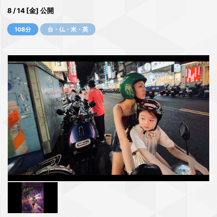
8 / 14 [金] 公開
108分
台・仏・米・英