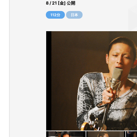
8 / 21 [金] 公開
112分
日本