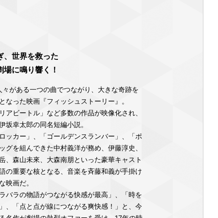
ぎ、世界を救った
劇場に鳴り響く！
の人々がある一つの曲でつながり、大きな奇跡を
となった映画『フィッシュストーリー』。
リアビートル」など多数の作品が映像化され、
伊坂幸太郎の同名短編小説。
ロッカー」、「ゴールデンスランバー」、「ポ
ッグを組んできた中村義洋が務め、伊藤淳史、
岳、森山未來、大森南朋といった豪華キャスト
語の重要な核となる、音楽を斉藤和義が手掛け
な映画だ。
ラバラの物語がつながる快感が最高」、「時を
」、「点と点が線につながる爽快感！」と、今
る名作が劇場の熱烈オファーを受け、17年の時