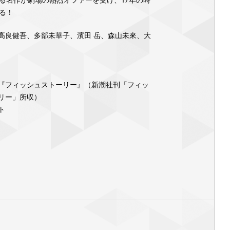
る！
⾼良健吾、多部未華⼦、濱⽥ 岳、森⼭未來、⼤
『フィッシュストーリー』（新潮社刊「フィッ
リー」所収）
ト