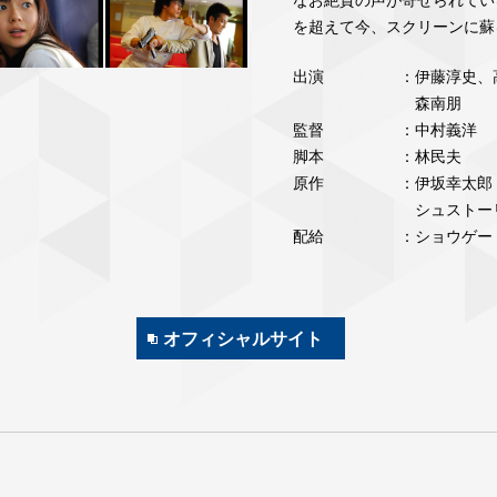
を超えて今、スクリーンに蘇
出演
：
伊藤淳史、
森南朋
監督
：中村義洋
脚本
：林⺠夫
原作
：伊坂幸太郎
シュストー
配給
：ショウゲー
オフィシャルサイト