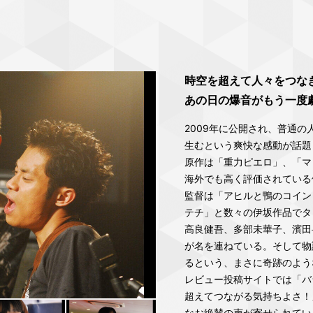
時空を超えて⼈々をつな
あの⽇の爆⾳がもう⼀度
2009年に公開され、普通
生むという爽快な感動が話題
原作は「重力ピエロ」、「マ
海外でも高く評価されている
監督は「アヒルと鴨のコイン
テチ」と数々の伊坂作品でタ
高良健吾、多部未華子、濱田
が名を連ねている。そして物
るという、まさに奇跡のよう
レビュー投稿サイトでは「バ
超えてつながる気持ちよさ！
なお絶賛の声が寄せられてい