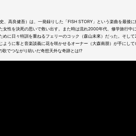
史、高良健吾）は、一発録りした「FISH STORY」という楽曲を最後
た女性を決死の思いで救い出す。また時は流れ2000年代、修学旅行中
ために日々特訓を重ねるフェリーのコック（森山未來）だった。そして2
ように客と音楽談義に花を咲かせるオーナー（大森南朋）が手にしていたの
の歌でつながり紡いだ奇想天外な奇跡とは!?