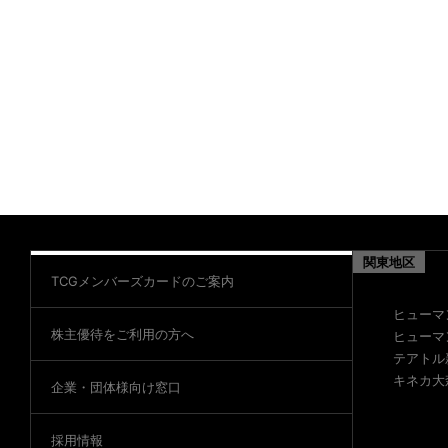
関東地区
TCGメンバーズカードのご案内
ヒューマ
株主優待をご利用の方へ
ヒューマ
テアトル
キネカ大
企業・団体様向け窓口
採用情報