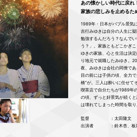
あの懐かしい時代に戻れ
家族の悲しみを止めるた
1989年・日本がバブル景
吉行みゆきは自分の人生に疑
勉強するんだろう？なんでい
う？」。家族ともどこかぎこ
ゆきの家族、心と生活は決定
り地元で就職したみゆき。2
夜、みゆきは会社の同僚であ
目の前には子供の頃、全力で
橋"が。三人は酔いに任せて
喫茶店で自分たちが1989
の頃、ずっと好景気が続くと
は壊れてしまった時間を取り
監督
：太田隆文
出演者
：鈴木杏、板