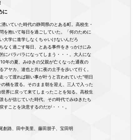
！
めに
気に湧いていた時代の静岡県のとある町。高校生・
問を抱いて毎日を過ごしていた。「何のために
い大学に進学しなくちゃいけないんだろ
ちなく過ごす毎日、とある事件をきっかけにみ
的にバラバラになってしまう・・・。大人にな
010年の夏、みゆきの父親が亡くなった通夜の
るアヤカ、達也と共に夜の土手を歩いて行く。
走って渡れば願い事が叶うと言われていた"明日
その橋を渡る。そのまま朝を迎え、三人で入った
年の世界に戻って来てしまったことを知る。高校生
誰もが信じていた時代、その時代でみゆきたち
戻すことを決意するのだが・・・。
尾創路、田中美里、藤田朋子、宝田明