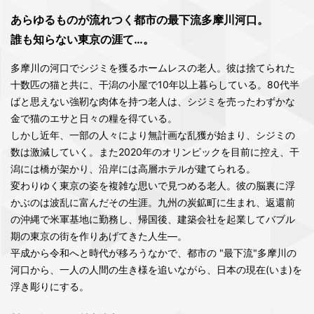
あらゆるものが流れつく都市の最下流多摩川河口。
誰も知らない東京の涯て…。
多摩川の河口でシジミを獲るホームレスの老人。彼は捨てられた
十数匹の猫と共に、干潟の小屋で10年以上暮らしている。80代半
ばと思えない強靭な肉体を持つ老人は、シジミを売ったわずかな
金で猫のエサと日々の糧を得ている。
しかし近年、一部の人々により無計画な乱獲が始まり、シジミの
数は激減していく。また2020年のオリンピックを目前に控え、干
潟には橋が架かり、沿岸には高層ホテルが建てられる。
変わりゆく東京の姿を複雑な思いで見つめる老人。彼の脳裏に浮
かぶのは波乱に富んだその生涯。九州の炭鉱町に生まれ、返還前
の沖縄で米軍基地に勤務し、帰国後、建築会社を起業してバブル
期の東京の街を作りあげてきた人生―。
平成から令和へと時代が移ろうなかで、都市の "最下流"多摩川の
河口から、一人の人間の生き様を追いながら、日本の現在(いま)を
浮き彫りにする。