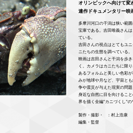
オリンピックへ向けて変
連作ドキュメンタリー映
多摩川河口の干潟は狭い範囲
宝庫である。吉田唯義さんは
ている。
吉田さんの視点はとてもユニ
ニたちの生態を調べている。
映画は吉田さんと干潟を歩き
く。カメラはカニたちに限り
あるフォルムと美しい色彩が
みが地球や月など、宇宙とも
争や震災が与えた現実の問題
身近な自然に目を向けること
界を描く全編"カニづくし"
製作・撮影・
：村上浩康
編集・監督