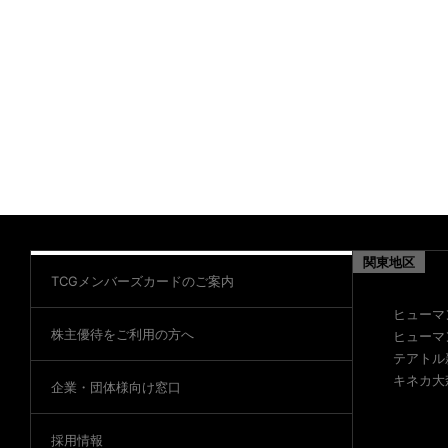
関東地区
TCGメンバーズカードのご案内
ヒューマ
株主優待をご利用の方へ
ヒューマ
テアトル
キネカ大
企業・団体様向け窓口
採用情報