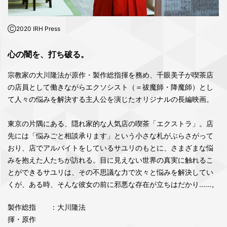
Ⓒ2020 IRH Press
心の闇を、打ち破る。
宗教家の大川隆法が原作・製作総指揮を務め、千眼美子が喫茶店
の店員として働きながらエクソシスト（＝祓魔師・降魔師）とし
て人々の悩みを解決する主人公を演じたオリジナルの長編映画。
東京の片隅にある、隠れ家的な人気店の喫茶「エクストラ」。店
先には「悩みごと相談承ります」という小さな札がぶらさがって
おり、店でアルバイトをしているサユリのもとに、さまざまな悩
みを抱えた人たちが訪れる。目に見えない世界の真実に触れるこ
とができるサユリは、その不思議な力で次々と悩みを解決してい
くが、ある時、そんな彼女の前に邪悪な存在が立ちはだかり......。
製作総指
：大川隆法
揮・原作