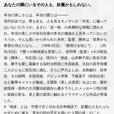
あなたの隣にいるその人も、妖魔かもしれない。
本当の美しさとは、本当の愛とは―――
現代社会では、男も女も、人を見るモノサシが「外見」に偏って
はいないだろうか。まさに「皮一枚」の表層的な情報に惑わさ
れ、本当の美しさや自分自身の本当の価値さえ見失っていないだ
ろうか。そんな思いから作られた本作。監督、脚本は「世界から
希望が消えたなら。」（19年/日活）「夜明けを信じて。」（20
年/日活）で数々の映画賞を受賞した、赤羽博（監督）×大川咲也
加（脚本）。W主演には、現代の「画皮」山本舞子役に長谷川奈
央、舞子を愛し葛藤する塩村太郎役に市原綾真、注目の若手俳優
二人がともに初主演に挑む。さらに芦川よしみ、永島敏行、杉本
彩、モロ師岡、矢部美穂、デビット伊東、千眼美子（特別出演）
など豪華キャストが集結。主題歌《美しき誘惑》をはじめ、製作
総指揮・原作の大川隆法総裁自ら書き下ろしたメッセージ性の強
い楽曲が彩る、美と愛の真実に触れるドラマチックな作品が登場
した。
※「画皮」とは、中国で古く伝わる伝奇物語で、妖魔が人をたぶら
かすために被る「美女の顔や手足を描いた人間の皮」のこと。