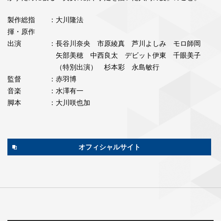
製作総指
：大川隆法
揮・原作
出演
：長谷川奈央 市原綾真 芦川よしみ モロ師岡
矢部美穂 中西良太 デビット伊東 千眼美子
（特別出演） 杉本彩 永島敏行
監督
：赤羽博
音楽
：水澤有一
脚本
：大川咲也加
オフィシャルサイト