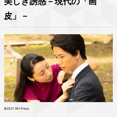
美しき誘惑－現代の「画
皮」－
©2021 IRH Press