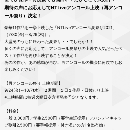
期待の声にお応えしてNTLiveアンコール上映（再アンコ
ール祭り）決定！
豪華11作品を一挙上映した「NTLiveアンコール夏祭り2021」
（7/30(金)～8/26(木)）。
大盛況のうちに終わった夏祭り・・でしたが！！
多くの声にお応えして、アンコール夏祭りの上映で人気だったベ
スト７作品を再び上映することが決定！
あの名作が、あの感動が再び。再アンコールの機会に何度でもお
楽しみください！
【再アンコール祭り 上映期間】
9/24(金)～10/7(木) ２週間 １日１作品・日替わり上映
※上映時間は毎週火曜日夕方頃発表予定となります。
【料金】
一般 3,000円／学生2,500円（要学生証提示）／ハンディキャッ
プ割引2,500円（要手帳提示・付き添いの方1名迄有効）