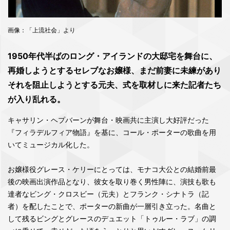
画像：「上流社会」より
1950年代半ばのロング・アイランドの大邸宅を舞台に、
再婚しようとするセレブなお嬢様、まだ前妻に未練があり
それを阻止しようとする元夫、式を取材しに来た記者たち
が入り乱れる。
キャサリン・ヘプバーンが舞台・映画共に主演し大好評だった
『フィラデルフィア物語』を基に、コール・ポーターの歌曲を用
いてミュージカル化した。
お嬢様役グレース・ケリーにとっては、モナコ大公との結婚前最
後の映画出演作品となり、彼女を取り巻く男性陣に、演技も歌も
達者なビング・クロスビー（元夫）とフランク・シナトラ（記
者）を配したことで、ポーターの新曲が一層引き立った。名曲と
して残るビングとグレースのデュエット「トゥルー・ラブ」の調