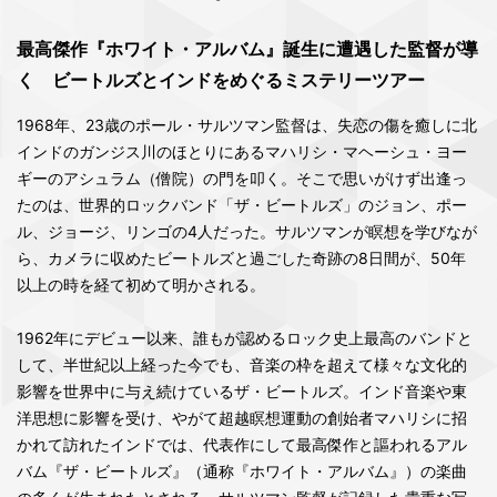
最高傑作『ホワイト・アルバム』誕生に遭遇した監督が導
く ビートルズとインドをめぐるミステリーツアー
1968年、23歳のポール・サルツマン監督は、失恋の傷を癒しに北
インドのガンジス川のほとりにあるマハリシ・マヘーシュ・ヨー
ギーのアシュラム（僧院）の門を叩く。そこで思いがけず出逢っ
たのは、世界的ロックバンド「ザ・ビートルズ」のジョン、ポー
ル、ジョージ、リンゴの4人だった。サルツマンが瞑想を学びなが
ら、カメラに収めたビートルズと過ごした奇跡の8日間が、50年
以上の時を経て初めて明かされる。
1962年にデビュー以来、誰もが認めるロック史上最高のバンドと
して、半世紀以上経った今でも、音楽の枠を超えて様々な文化的
影響を世界中に与え続けているザ・ビートルズ。インド音楽や東
洋思想に影響を受け、やがて超越瞑想運動の創始者マハリシに招
かれて訪れたインドでは、代表作にして最高傑作と謳われるアル
バム『ザ・ビートルズ』（通称『ホワイト・アルバム』）の楽曲