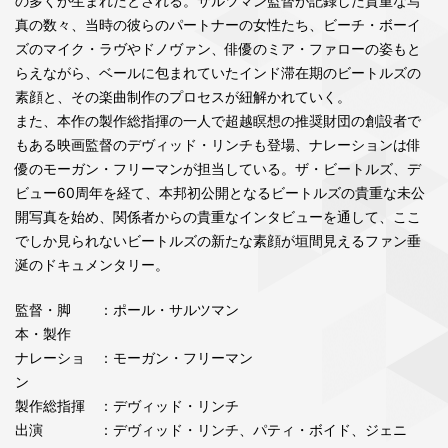
の多くが生まれたとされる。サルツマン監督が記録した貴重な写
真の数々、当時の彼らのパートナーの女性たち、ビーチ・ボーイ
ズのマイク・ラヴやドノヴァン、俳優のミア・ファローの姿もと
らえながら、ベールに包まれていたインド滞在期のビートルズの
素顔と、その楽曲制作のプロセスが紐解かれていく。
また、本作の製作総指揮の一人で超越瞑想の推奨財団の創設者で
もある映画監督のデヴィッド・リンチも登場、ナレーションは俳
優のモーガン・フリーマンが担当している。ザ・ビートルズ、デ
ビュー60周年を経て、本邦初公開となるビートルズの貴重な未公
開写真を始め、関係者からの貴重なインタビューを通して、ここ
でしか見られないビートルズの新たな素顔が垣間見えるファン垂
涎のドキュメンタリー。
監督・脚
：ポール・サルツマン
本・製作
ナレーショ
：モーガン・フリーマン
ン
製作総指揮
：デヴィッド・リンチ
出演
：デヴィッド・リンチ、パティ・ボイド、ジェニ