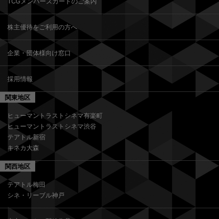
TCGメンバーズカードのご案内
株主優待をご利用の方へ
企業・団体様向け窓口
採用情報
関東地区
ヒューマントラストシネマ有楽町
ヒューマントラストシネマ渋谷
テアトル新宿
キネカ大森
関西地区
テアトル梅田
シネ・リーブル神戸