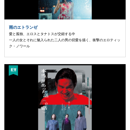
雨のエトランゼ
愛と孤独、エロスとタナトスが交錯する中
一人の女とそれに魅入られた二人の男の切愛を描く、衝撃のエロティッ
ク・ノワール