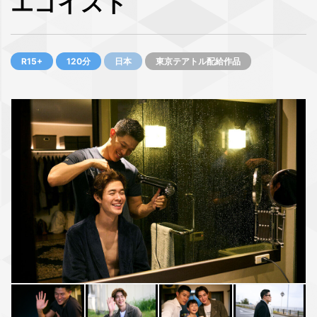
エゴイスト
R15+
120分
日本
東京テアトル配給作品