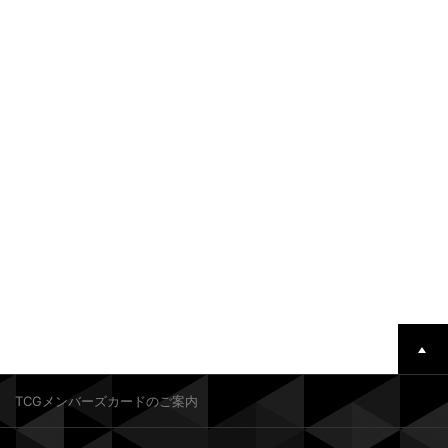
TCGメンバーズカードのご案内