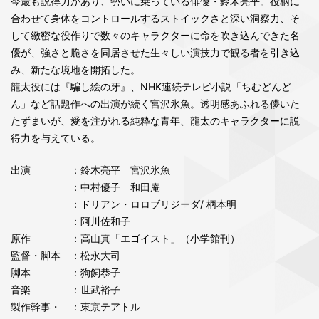
今最も説得力があり、勢いに乗っている俳優・鈴木亮平。役柄に
合わせて身体をコントロールするストイックさと深い洞察力、そ
して緻密な役作りで数々のキャラクターに命を吹き込んできた名
優が、強さと脆さを同居させた生々しい演技力で観る者を引き込
み、新たな境地を開拓した。
龍太役には『騙し絵の牙』、NHK連続テレビ小説「ちむどんど
ん」など話題作への出演が続く宮沢氷魚。透明感あふれる儚いた
たずまいが、愛を注がれる純粋な青年、龍太のキャラクターに説
得力を与えている。
出演
：鈴木亮平 宮沢氷魚
：中村優子 和田庵
：ドリアン・ロロブリジーダ/ 柄本明
：阿川佐和子
原作
：高山真「エゴイスト」（小学館刊）
監督・脚本
：松永大司
脚本
：狗飼恭子
音楽
：世武裕子
製作幹事・
：東京テアトル