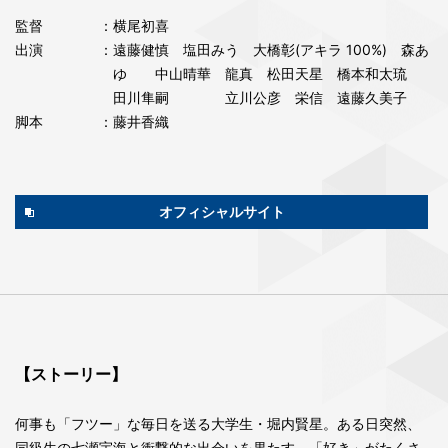
監督
：横尾初喜
出演
：遠藤健慎 塩田みう 大橋彰(アキラ 100%) 森あ
ゆ 中山晴華 龍真 松田天星 橋本和太琉
田川隼嗣 立川公彦 栄信 遠藤久美子
脚本
：藤井香織
オフィシャルサイト
【ストーリー】
何事も「フツー」な毎日を送る大学生・堀内賢星。ある日突然、
同級生の七瀬宇海と衝撃的な出会いを果たす。「好き」がたくさ