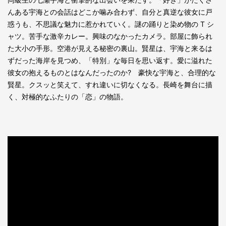
んある宇海との会話はどこか噛み合わず、自分と真逆な彼女に戸
惑うも、不思議な魅力に惹かれていく。謎の踊りと染め物の T シ
ャツ。苦手な激辛カレー。興味のなかったカメラ。部屋に飾られ
た大小の手形。空港が見える秘密の裏山。賢星は、宇海と来るは
ずだった海岸を見つめ、「特別」な毎日を思い返す。愛に溢れた
彼女の抱えるものとはなんだったのか? 豪快な宇海と、合理的な
賢星。クスッと笑えて、すれ違いに切なくなる。長崎を舞台に描
く、対極的なふたりの「恋」の物語。