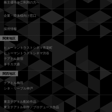
株主優待をご利用の方へ
企業・団体様向け窓口
採用情報
関東地区
ヒューマントラストシネマ有楽町
ヒューマントラストシネマ渋谷
テアトル新宿
キネカ大森
関西地区
テアトル梅田
シネ・リーブル神戸
東京テアトル配給作品
東京テアトル制作／プロデュース作品