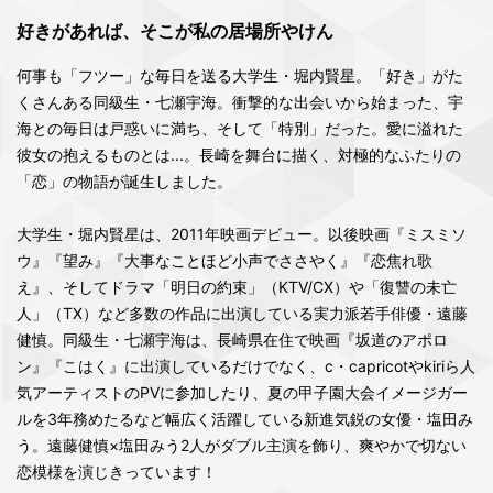
好きがあれば、そこが私の居場所やけん
何事も「フツー」な毎日を送る大学生・堀内賢星。「好き」がた
くさんある同級生・七瀬宇海。衝撃的な出会いから始まった、宇
海との毎日は戸惑いに満ち、そして「特別」だった。愛に溢れた
彼女の抱えるものとは...。長崎を舞台に描く、対極的なふたりの
「恋」の物語が誕生しました。
大学生・堀内賢星は、2011年映画デビュー。以後映画『ミスミソ
ウ』『望み』『大事なことほど小声でささやく』『恋焦れ歌
え』、そしてドラマ「明日の約束」（KTV/CX）や「復讐の未亡
人」（TX）など多数の作品に出演している実力派若手俳優・遠藤
健慎。同級生・七瀬宇海は、長崎県在住で映画『坂道のアポロ
ン』『こはく』に出演しているだけでなく、c・capricotやkiriら人
気アーティストのPVに参加したり、夏の甲子園大会イメージガー
ルを3年務めたるなど幅広く活躍している新進気鋭の女優・塩田み
う。遠藤健慎×塩田みう2人がダブル主演を飾り、爽やかで切ない
恋模様を演じきっています！