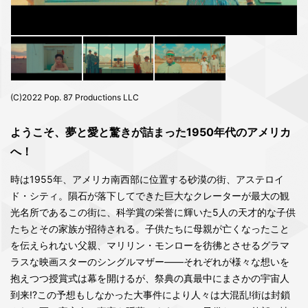
(C)2022 Pop. 87 Productions LLC
ようこそ、夢と愛と驚きが詰まった1950年代のアメリカ
へ！
時は1955年、アメリカ南西部に位置する砂漠の街、アステロイ
ド・シティ。隕石が落下してできた巨大なクレーターが最大の観
光名所であるこの街に、科学賞の栄誉に輝いた5人の天才的な子供
たちとその家族が招待される。子供たちに母親が亡くなったこと
を伝えられない父親、マリリン・モンローを彷彿とさせるグラマ
ラスな映画スターのシングルマザー――それぞれが様々な想いを
抱えつつ授賞式は幕を開けるが、祭典の真最中にまさかの宇宙人
到来!?この予想もしなかった大事件により人々は大混乱!街は封鎖