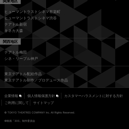
関東地区
ヒューマントラストシネマ有楽町
ヒューマントラストシネマ渋谷
テアトル新宿
キネカ大森
関西地区
テアトル梅田
シネ・リーブル神戸
東京テアトル配給作品
東京テアトル制作／プロデュース作品
企業情報
個人情報保護方針
カスタマーハラスメントに対する方針
ご利用に関して
サイトマップ
© TOKYO THEATRES COMPANY Inc. All Rights Reserved.
©︎映画「30S」制作委員会