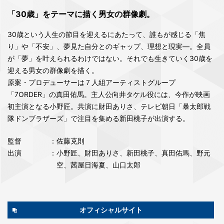
「30歳」をテーマに描く男女の群像劇。
30歳という人生の節目を迎えるにあたって、誰もが感じる「焦
り」や「不安」、夢見た自分とのギャップ、理想と現実―。全員
が「夢」を叶えられるわけではない。それでも生きていく30歳を
迎える男女の群像劇を描く。
原案・プロデューサーは７人組アーティストグループ
「7ORDER」の真田佑馬。主人公向井タケル役には、今作が映画
初主演となる小野匠。共演に財田ありさ、テレビ朝日「暴太郎戦
隊ドンブラザーズ」で注目を集める新田桃子が出演する。
監督
：佐藤克則
出演
：小野匠、財田ありさ、新田桃子、真田佑馬、野元
空、茜屋日海夏、山口太郎
オフィシャルサイト