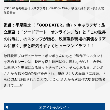
(C)2020 杉谷庄吾【人間プラモ】／KADOKAWA／ 映画大好きポンポさん製
作委員会
監督：平尾隆之（「GOD EATER」他）× キャラデザ：足
立慎吾（「ソードアート・オンライン」他）と「この世界
の片隅に」のスタッフが贈る、映画製作現場の裏側をリア
ルに描く、夢と狂気うずまくヒューマンドラマ！！
敏腕映画プロデューサー・ポンポさんのもとで製作アシスタント
を務めるジーンは、映画を愛し映画監督に憧れながらも、自分に
は無理だと卑屈になる日々を送っていた。そんなある日、ポンポ
さんから15秒CMの制作を任され、映画づくりの面白さに没頭。さ
らにCMが評価されたことで、ポンポさんから次回作の監督に指名
されて......!?
オフィシャルサイト