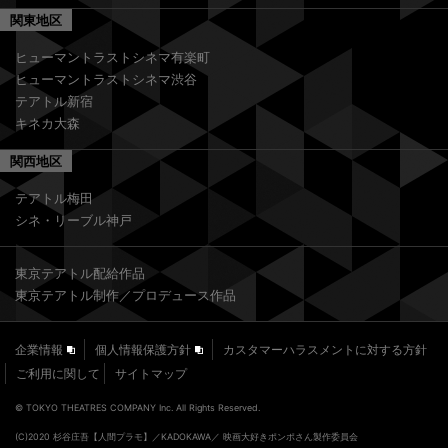
関東地区
ヒューマントラストシネマ有楽町
ヒューマントラストシネマ渋谷
テアトル新宿
キネカ大森
関西地区
テアトル梅田
シネ・リーブル神戸
東京テアトル配給作品
東京テアトル制作／プロデュース作品
企業情報
個人情報保護方針
カスタマーハラスメントに対する方針
ご利用に関して
サイトマップ
© TOKYO THEATRES COMPANY Inc. All Rights Reserved.
(C)2020 杉谷庄吾【人間プラモ】／KADOKAWA／ 映画大好きポンポさん製作委員会