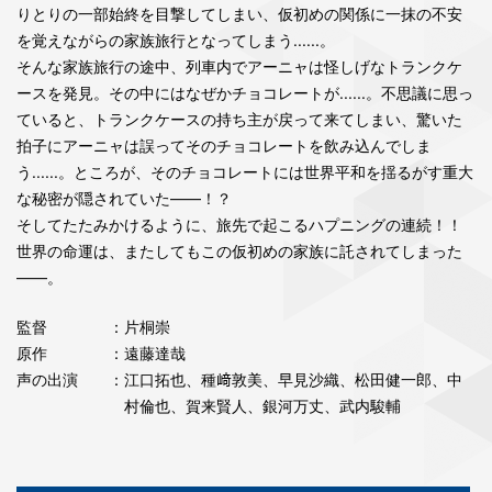
りとりの一部始終を目撃してしまい、仮初めの関係に一抹の不安
を覚えながらの家族旅行となってしまう......。
そんな家族旅行の途中、列車内でアーニャは怪しげなトランクケ
ースを発見。その中にはなぜかチョコレートが......。不思議に思っ
ていると、トランクケースの持ち主が戻って来てしまい、驚いた
拍子にアーニャは誤ってそのチョコレートを飲み込んでしま
う......。ところが、そのチョコレートには世界平和を揺るがす重大
な秘密が隠されていた――！？
そしてたたみかけるように、旅先で起こるハプニングの連続！！
世界の命運は、またしてもこの仮初めの家族に託されてしまった
――。
監督
：片桐崇
原作
：遠藤達哉
声の出演
：江口拓也、種﨑敦美、早見沙織、松田健一郎、中
村倫也、賀来賢人、銀河万丈、武内駿輔