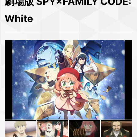
劇場版 SPY×FAMILY CODE:
White