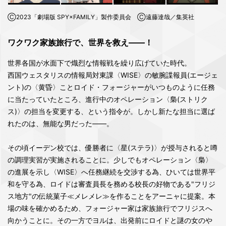
Ⓒ2023「劇場版 SPY×FAMILY」製作委員会 Ⓒ遠藤達哉／集英社
ワクワク家族旅行で、世界を救え――！
世界各国が水面下で熾烈な情報戦を繰り広げていた時代。
西国ウェスタリスの情報局対東課〈WISE〉の敏腕諜報員(エージェ
ント)の〈黄昏〉ことロイド・フォージャーがいつものように任務
に当たっていたところ、進行中のオペレーション〈梟(ストリク
ス)〉の担当を変更する、という指令が。しかし新たな担当に選ば
れたのは、無能な男だった――。
その頃イーデン校では、優勝者に〈星(ステラ)〉が授与されると噂
の調理実習が実施されることに。少しでもオペレーション〈梟〉
の進展を示し〈WISE〉へ任務継続を交渉する為、ひいては世界平
和を守る為、ロイドは審査員長を務める校長の好物である"フリジ
ス地方"の伝統菓子≪メレメレ≫を作ることをアーニャに提案。本
場の味を確かめるため、フォージャー家は家族旅行でフリジスへ
向かうことに。その一方でヨルは、出発前にロイドと謎の女のや