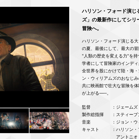
ハリソン・フォード演じ
ズ」の最新作にしてシリ
冒険へ。
ハリソン・フォード演じる大
の夏、最後にして、最大の冒
"人類の歴史を変える力"を
学者にして冒険家のインディ
全世界を股にかけて陸・海・
ン・ウィリアムズのおなじみ
共に映画館で壮大な冒険を体
が上がる―─。
監督
：ジェームズ
製作総指揮
：スティーブ
音楽
：ジョン・ウ
キャスト
：ハリソン・
アントニオ