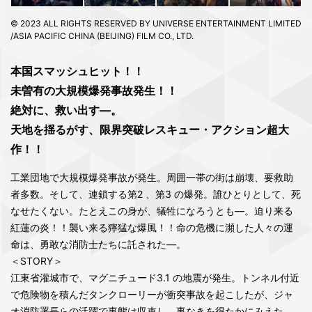
© 2023 ALL RIGHTS RESERVED BY UNIVERSE ENTERTAINMENT LIMITED
/ASIA PACIFIC CHINA (BEIJING) FILM CO., LTD.
本国スマッシュヒット！！
未曽有の大規模爆発事故発生！！
絶対に、救い出す―。
天地を揺るがす、限界突破レスキュー・アクション超大
作！！
工業団地で大規模爆発事故が発生。周囲一帯の街は崩壊、要救助
者多数。そして、連鎖する第2 、第3 の爆発。誰ひとりとして、死
なせたくない。たとえこの身が、犠牲になろうとも―。迫り来る
紅蓮の炎！！襲い来る獰猛な爆風！！命の危機に瀕した人々の運
命は、勇敢な消防士たちに託された―。
＜STORY＞
江東省灌城市で、マグニチュード3.1 の地震が発生。トンネル付近
で危険物を積んだタンクローリーが衝突事故を起こしたが、ジャ
オ消防署長らの活躍で事態は収束し、事なきを得たかにみえた。