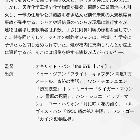
しかし、天宜化学工場で化学物質が爆発。周囲の工業団地へも引
火し、一帯の住居や公共施設を巻き込んだ前代未聞の大規模爆発
事故が発生する。ジャオや通信員のハンらが現場に急行するが、
建物は崩壊し要救助者は多数、まさに阿鼻叫喚の様相を呈してい
た。時を同じくして、ジャオの婚約者ジャンは、半壊した学校に
子供たちと閉じ込められていた。煙が校内に充満しなんとか屋上
に避難するが、そこには想像を絶する惨状が広がっていた―。
監督
：オキサイド・パン『the EYE 【アイ】』
出演
：ドゥー・ジアン『フライト・キャプテン 高度1 万
メートル、奇跡の実話』、ワン・チエンユエン
『誘拐捜査』 トン・リーヤー『タイガー・マウン
テン 雪原の死闘』、ハン・シュエ「イップ・マ
ン」、ユー・ハミオン「月に咲く花の如く」 エル
ヴィス・ハン『1950 鋼の第7 中隊』、ワン・ゴー
『カイジ 動物世界』