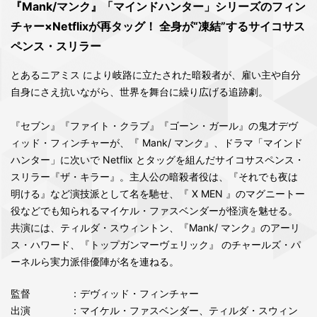
『Mank/マンク』「マインドハンター」シリーズのフィン
チャー×Netflixが再タッグ！ 全身が“凍結”するサイコサス
ペンス・スリラー
とあるニアミス により岐路に立たされた暗殺者が、雇い主や自分
自身にさえ抗いながら、世界を舞台に繰り広げる追跡劇。
『セブン』『ファイト・クラブ』『ゴーン・ガール』の鬼才デヴ
ィッド・フィンチャーが、『 Mank/ マンク』、ドラマ「マインド
ハンター」に次いで Netflix とタッグを組んだサイコサスペンス・
スリラー『ザ・キラー』。主人公の暗殺者役は、『それでも夜は
明ける』など演技派として名を馳せ、『 X MEN 』のマグニートー
役などでも知られるマイケル・ファスベンダーが怪演を魅せる。
共演には、ティルダ・スウィントン、『Mank/ マンク』のアーリ
ス・ハワード、『トップガンマーヴェリック』 のチャールズ・パ
ーネルら実力派俳優陣が名を連ねる。
監督
：デヴィッド・フィンチャー
出演
：マイケル・ファスベンダー、ティルダ・スウィン