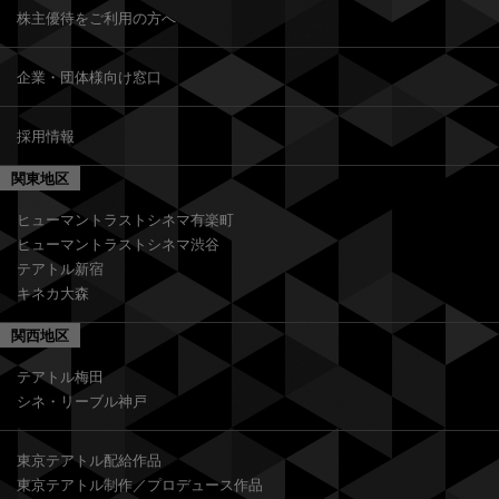
株主優待をご利用の方へ
企業・団体様向け窓口
採用情報
関東地区
ヒューマントラストシネマ有楽町
ヒューマントラストシネマ渋谷
テアトル新宿
キネカ大森
関西地区
テアトル梅田
シネ・リーブル神戸
東京テアトル配給作品
東京テアトル制作／プロデュース作品