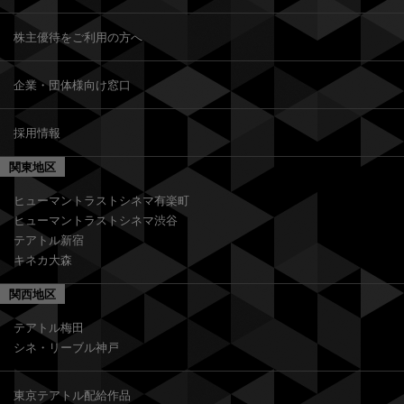
株主優待をご利用の方へ
企業・団体様向け窓口
採用情報
関東地区
ヒューマントラストシネマ有楽町
ヒューマントラストシネマ渋谷
テアトル新宿
キネカ大森
関西地区
テアトル梅田
シネ・リーブル神戸
東京テアトル配給作品