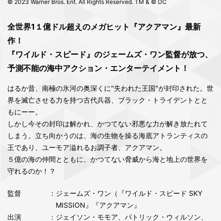
© 2023 Warner Bros. Ent. All Rights Reserved. TM & © DC
全世界1１億ドル超えのメガヒット『アクアマン』最新
作！
『ワイルド・スピード』のジェームズ・ワン監督が放つ、
予測不能の海中アクション・エンターテイメント！
はるか昔、南極の氷河の奥深くに"失われた王国"が封印された。世
界を滅亡させる力を持つ古代兵器、ブラック・トライデントとと
もにーー。
しかし今その封印は解かれ、かつてない邪悪な力が解き放たれて
しまう。立ち向かうのは、海の生物を操る海底アトランティスの
王であり、ユーモア溢れるお調子者、アクアマン。
５億の海の仲間とともに、かつてない脅威から海と地上の世界を
守れるのか！？
監督
：ジェームズ・ワン（『ワイルド・スピード SKY
MISSION』『アクアマン』
出演
：ジェイソン・モモア、パトリック・ウィルソン、