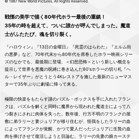
© 1987 New World Pictures. All Rights Reserved.
戦慄の美学で描く80年代ホラー最後の重鎮！
35年の時を超えて、ついに誰かが呼んでしまった。魔道
士がふたたび、魂を切り裂く。
『ハロウィン』『13日の金曜日』『死霊のはらわた』『エルム街
の悪夢』など、70年代末から80年代を席巻したホラー映画シリー
ズのなかでも、最後期に登場、＜幻想恐怖＞という新しい概念を
提示して世界を悪魔の呪縛に巻き込んだ80'sホラーの切り札『ヘ
ル・レイザー』がとうとう4Kレストアを施した最新のニューマス
ターで35年ぶりに劇場に帰って来る。
極限の快楽をもたらす謎のパズル・ボックスを手に入れたフラン
クは、パズルを解くと同時に魔界から現われた魔道士によって八
つ裂きにされに肉体を失った。数年後、行方不明のフランクの屋
敷に弟ラリーと妻ジュリアが移り住むが、怪我をしたラリーの血
によってフランクが覚醒、かつて愛人だったジュリアに生贄の血
肉を捧げさせて復活しようと目論む。ラリーの先妻の娘カーステ