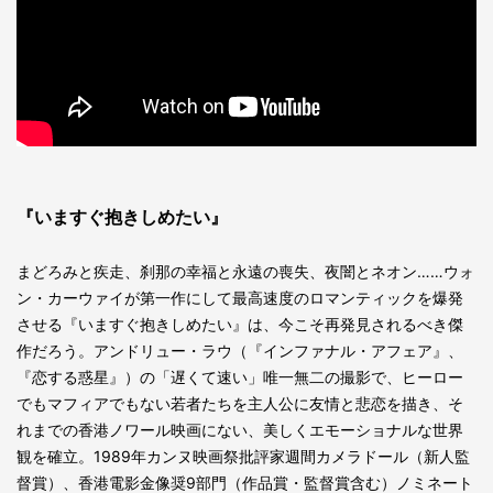
『いますぐ抱きしめたい』
まどろみと疾走、刹那の幸福と永遠の喪失、夜闇とネオン……ウォ
ン・カーウァイが第一作にして最高速度のロマンティックを爆発
させる『いますぐ抱きしめたい』は、今こそ再発見されるべき傑
作だろう。アンドリュー・ラウ（『インファナル・アフェア』、
『恋する惑星』）の「遅くて速い」唯一無二の撮影で、ヒーロー
でもマフィアでもない若者たちを主人公に友情と悲恋を描き、そ
れまでの香港ノワール映画にない、美しくエモーショナルな世界
観を確立。1989年カンヌ映画祭批評家週間カメラドール（新人監
督賞）、香港電影金像奨9部門（作品賞・監督賞含む）ノミネート