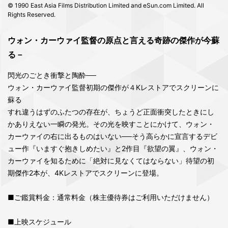
© 1990 East Asia Films Distribution Limited and eSun.com Limited. All
Rights Reserved.
ウォン・カーウァイ監督の原点と言える奇跡の傑作が今蘇
る－
閃光のごとき衝撃と陶酔──
ウォン・カーウァイ監督初期の傑作が４Kレストアでスクリーンに
蘇る
すれ違うはずのふたつの存在が、ちょうど正面衝突したときにし
かありえない一瞬の発光。その光を映すことにかけて、ウォン・
カーウァイの右に出るものはいない──そう高らかに宣言するデビ
ュー作『いますぐ抱きしめたい』と2作目『欲望の翼』、ウォン・
カーウァイを知るために「絶対に見なくてはならない」待望の初
期傑作2本が、4Kレストアでスクリーンに登場。
■ご鑑賞料金：通常料金（株主優待券はご利用いただけません）
■上映スケジュール