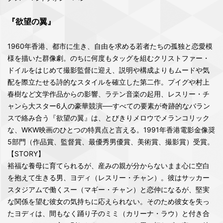
『欲望の翼』
1960年香港、都市に生き、自由を求める若者たちの孤独と恋愛模
様を描いた群像劇。のちに何度もタッグを組むクリストファー・
ドイルをはじめて撮影監督に迎え、説明や構成よりもムードや気
配を際立たせる詩的なスタイルを確立した第二作。プイグや村上
春樹など文学作品からの影響、ラテン音楽の起用、レスリー・チ
ャンら大スター6人の豪華競演──すべての要素が奇跡的なバラン
スで絡み合う『欲望の翼』は、とびきりメロウでメランコリック
な、WKW映画のひとつの特異点と言える。1991年香港電影金像奨
5部門（作品賞、監督賞、最優秀男優賞、美術賞、撮影賞）受賞。
【STORY】
裕福な養母に育てられるが、産みの親が分からないまま心に空白
を抱えて生きる男、ヨディ（レスリー・チャン）。彼はサッカー
スタジアムで働くスー（マギー・チャン）と恋仲になるが、堅実
な関係を望む彼女の気持ちに応えられない。そのため彼女を失っ
たヨディは、間もなく踊り子のミミ（カリーナ・ラウ）と付き合