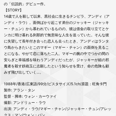
の「伝説的」デビュー作。
【STORY】
14歳で人を殺して以来、黒社会に生きるチンピラ、アンディ（ア
ンディ・ラウ）。面倒ばかり起こす弟分のジャッキー（ジャッキ
ー・チュン）から慕われているものの、彼は借金の取り立てとケ
ンカに明け暮れる刹那的で無意味な人生を送っていた。そんな彼
に失望して長年付き合った恋人も去ったとき、アンディはランタ
ウ島からきたいとこのマギー（マギー・チャン）の面倒を見るこ
とになる。やがて恋に落ちた二人。マギーの腕の中でつかの間の
安らぎと幸福感を味わうアンディだったが、ジャッキーが組の邪
魔者を殺す鉄砲玉に志願したという知らせを受け、命の危険も顧
みず飛び出していく…。
1988年/香港/広東語/99分/ビスタサイズ/5.1ch/原題：旺角卡門
製作: アラン・タン
監督・脚本: ウォン・カーウァイ
撮影: アンドリュー・ラウ
出演: アンディ・ラウ/マギー・チャン/ジャッキー・チュン/アレッ
クス・マン/ウォン・バン