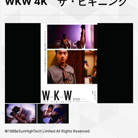
WKW 4K ザ・ビギニング
©1988eSunHighTech Limited All Rights Reserved.