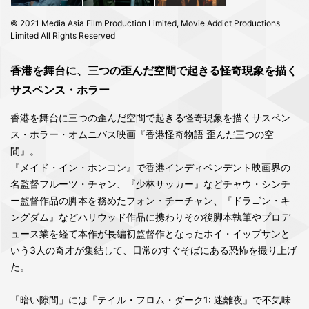
© 2021 Media Asia Film Production Limited, Movie Addict Productions
Limited All Rights Reserved
香港を舞台に、三つの歪んだ空間で起きる怪奇現象を描く
サスペンス・ホラー
香港を舞台に三つの歪んだ空間で起きる怪奇現象を描くサスペン
ス・ホラー・オムニバス映画『香港怪奇物語 歪んだ三つの空
間』。
『メイド・イン・ホンコン』で香港インディペンデント映画界の
名監督フルーツ・チャン、『少林サッカー』などチャウ・シンチ
ー監督作品の脚本を務めたフォン・チーチャン、『ドラゴン・キ
ングダム』などハリウッド作品に携わりその後脚本執筆やプロデ
ュース業を経て本作が長編初監督作となったホイ・イップサンと
いう3人の奇才が集結して、日常のすぐそばにある恐怖を撮り上げ
た。
「暗い隙間」には『テイル・フロム・ダーク1: 迷離夜』で不気味