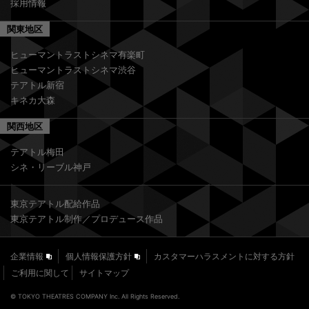
採用情報
関東地区
ヒューマントラストシネマ有楽町
ヒューマントラストシネマ渋谷
テアトル新宿
キネカ大森
関西地区
テアトル梅田
シネ・リーブル神戸
東京テアトル配給作品
東京テアトル制作／プロデュース作品
企業情報
個人情報保護方針
カスタマーハラスメントに対する方針
ご利用に関して
サイトマップ
© TOKYO THEATRES COMPANY Inc. All Rights Reserved.