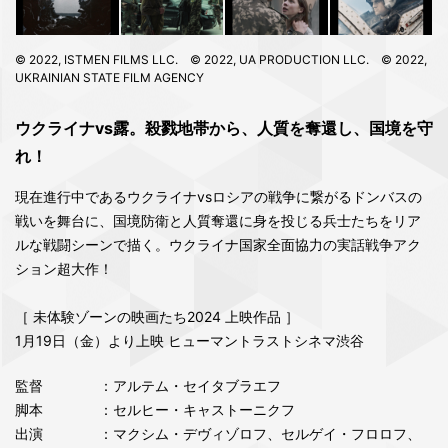
© 2022, ISTMEN FILMS LLC. © 2022, UA PRODUCTION LLC. © 2022,
UKRAINIAN STATE FILM AGENCY
ウクライナvs露。殺戮地帯から、人質を奪還し、国境を守
れ！
現在進行中であるウクライナvsロシアの戦争に繋がるドンバスの
戦いを舞台に、国境防衛と人質奪還に身を投じる兵士たちをリア
ルな戦闘シーンで描く。ウクライナ国家全面協力の実話戦争アク
ション超大作！
［ 未体験ゾーンの映画たち2024 上映作品 ］
1月19日（金）より上映 ヒューマントラストシネマ渋谷
監督
：アルテム・セイタブラエフ
脚本
：セルヒー・キャストーニクフ
出演
：マクシム・デヴィゾロフ、セルゲイ・フロロフ、