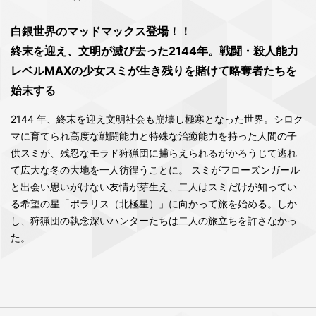
白銀世界のマッドマックス登場！！
終末を迎え、文明が滅び去った2144年。戦闘・殺人能力
レベルMAXの少女スミが生き残りを賭けて略奪者たちを
始末する
2144 年、終末を迎え文明社会も崩壊し極寒となった世界。シロク
マに育てられ高度な戦闘能力と特殊な治癒能力を持った人間の子
供スミが、残忍なモラド狩猟団に捕らえられるがかろうじて逃れ
て広大な冬の大地を一人彷徨うことに。 スミがフローズンガール
と出会い思いがけない友情が芽生え、二人はスミだけが知ってい
る希望の星「ポラリス（北極星）」に向かって旅を始める。しか
し、狩猟団の執念深いハンターたちは二人の旅立ちを許さなかっ
た。